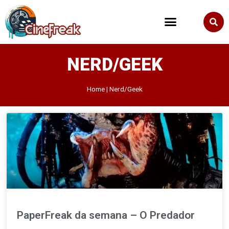
NERD/GEEK
Home
|
Nerd/Geek
PaperFreak da semana – O Predador