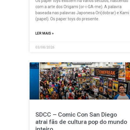
Os paper toys existem há vários séculos, nascendo
com a arte dos Origami (or-i-GA-me). A palavra
baseada nas palavras Japonesa Ori(dobrar) e Kami
(papel). Os paper toys do presente
LER MAIS »
03/08/2026
SDCC – Comic Con San Diego
atrai fãs de cultura pop do mundo
inteiro