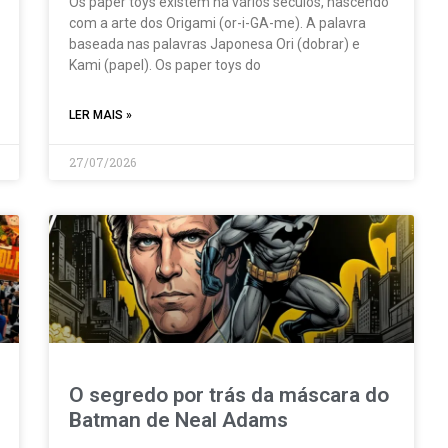
Os paper toys existem há vários séculos, nascendo
com a arte dos Origami (or-i-GA-me). A palavra
baseada nas palavras Japonesa Ori (dobrar) e
Kami (papel). Os paper toys do
LER MAIS »
27/07/2026
O segredo por trás da máscara do
Batman de Neal Adams