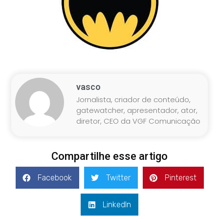
vasco
Jornalista, criador de conteúdo,
gatewatcher, apresentador, ator,
diretor, CEO da VGF Comunicação
Compartilhe esse artigo
Facebook
Twitter
Pinterest
LinkedIn