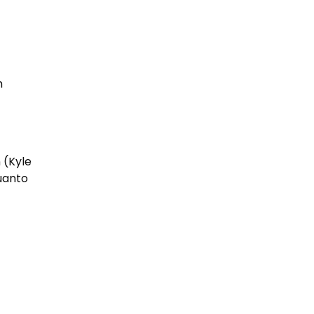
m
 (Kyle
uanto