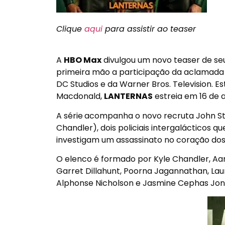
Clique
aqui
para assistir ao teaser
A
HBO Max
divulgou um novo teaser de se
primeira mão a participação da aclamada at
DC Studios e da Warner Bros. Television. Es
Macdonald,
LANTERNAS
estreia em
16 de 
A série
acompanha o novo recruta John Stew
Chandler), dois policiais intergalácticos 
investigam um assassinato no coração dos
O elenco é formado por Kyle Chandler, Aar
Garret Dillahunt, Poorna Jagannathan, Laura
Alphonse Nicholson e Jasmine Cephas Jon