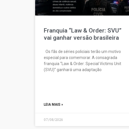
Franquia “Law & Order: SVU”
vai ganhar versão brasileira
Os fãs de séries policiais terão um motivo
especial para comemorar. A consagrada
franquia “Law & Order: Special Victims Unit
(SVU)” ganhará uma adaptação
LEIA MAIS »
07/08/2026