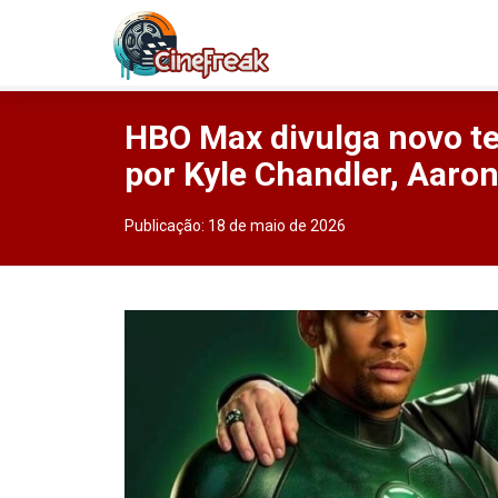
HBO Max divulga novo tea
por Kyle Chandler, Aaron
Publicação:
18 de maio de 2026