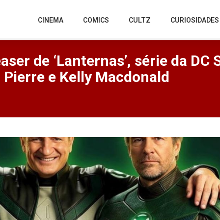
CINEMA
COMICS
CULTZ
CURIOSIDADES
ser de ‘Lanternas’, série da DC 
 Pierre e Kelly Macdonald