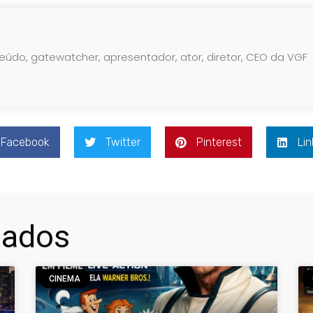
teúdo, gatewatcher, apresentador, ator, diretor, CEO da VGF
Facebook
Twitter
Pinterest
Lin
nados
CINEMA