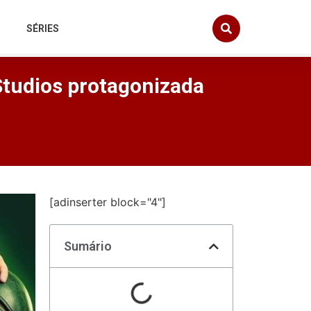
SÉRIES
Studios protagonizada
[adinserter block="4"]
Sumário