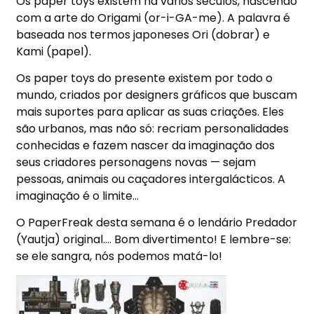
Os paper toys existem há vários séculos, nascendo
com a arte do Origami (or-i-GA-me). A palavra é
baseada nos termos japoneses Ori (dobrar) e
Kami (papel).
Os paper toys do presente existem por todo o
mundo, criados por designers gráficos que buscam
mais suportes para aplicar as suas criações. Eles
são urbanos, mas não só: recriam personalidades
conhecidas e fazem nascer da imaginação dos
seus criadores personagens novas — sejam
pessoas, animais ou caçadores intergalácticos. A
imaginação é o limite…
O PaperFreak desta semana é o lendário Predador
(Yautja) original…. Bom divertimento! E lembre-se:
se ele sangra, nós podemos matá-lo!