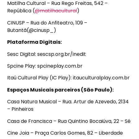
Matilha Cultural –
Rua Rego Freitas, 542 –
República
(
@matilhacultural
)
CINUSP –
Rua do Anfiteatro, 109 –
Butantã
(@cinusp_)
Plataforma Digitais:
Sesc Digital:
sescsp.org.br/inedit
Spcine Play:
spcineplay.com.br
Itaú Cultural Play (IC Play):
itauculturalplay.com.br
Espaços Musicais parceiros (São Paulo):
Casa Natura Musical – Rua. Artur de Azevedo, 2134
– Pinheiros
Casa de Francisca –
Rua Quintino Bocaiúva, 22 – Sé
Cine Joia –
Praça Carlos Gomes, 82
– Liberdade