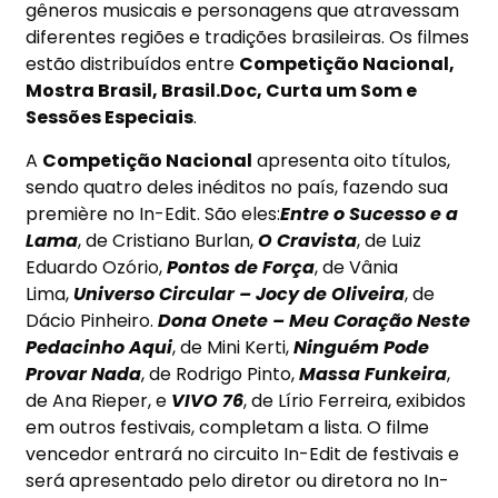
gêneros musicais e personagens que atravessam
diferentes regiões e tradições brasileiras. Os filmes
estão distribuídos entre
Competição Nacional,
Mostra Brasil, Brasil.Doc, Curta um Som e
Sessões Especiais
.
A
Competição Nacional
apresenta oito títulos,
sendo quatro deles inéditos no país, fazendo sua
première no In-Edit. São eles:
Entre o Sucesso e a
Lama
, de Cristiano Burlan,
O Cravista
, de Luiz
Eduardo Ozório,
Pontos de Força
, de Vânia
Lima,
Universo Circular – Jocy de Oliveira
, de
Dácio Pinheiro.
Dona Onete – Meu Coração Neste
Pedacinho Aqui
, de Mini Kerti,
Ninguém Pode
Provar Nada
, de Rodrigo Pinto,
Massa Funkeira
,
de Ana Rieper, e
VIVO 76
, de Lírio Ferreira, exibidos
em outros festivais, completam a lista. O filme
vencedor entrará no circuito In-Edit de festivais e
será apresentado pelo diretor ou diretora no In-