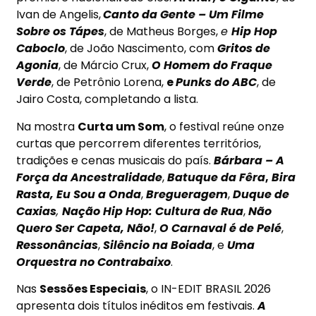
Ivan de Angelis,
Canto da Gente – Um Filme
Sobre os Tápes
, de Matheus Borges,
e
Hip Hop
Caboclo
, de João Nascimento, com
Gritos de
Agonia
, de Márcio Crux,
O Homem do Fraque
Verde
, de Petrônio Lorena,
e
Punks do ABC
, de
Jairo Costa, completando a lista.
Na mostra
Curta um Som
, o festival reúne onze
curtas que percorrem diferentes territórios,
tradições e cenas musicais do país.
Bárbara – A
Força da Ancestralidade
,
Batuque da Fêra
,
Bira
Rasta, Eu Sou a Onda
,
Bregueragem
,
Duque de
Caxias
,
Nação Hip Hop: Cultura de Rua
,
Não
Quero Ser Capeta, Não!
,
O Carnaval é de Pelé
,
Ressonâncias
,
Silêncio na Boiada
, e
Uma
Orquestra no Contrabaixo
.
Nas
Sessões Especiais
, o IN-EDIT BRASIL 2026
apresenta dois títulos inéditos em festivais.
A