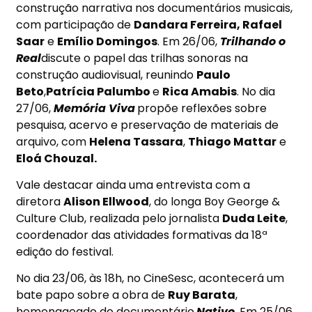
construção narrativa nos documentários musicais,
com participação de
Dandara Ferreira, Rafael
Saar
e
Emílio Domingos
. Em
26/06
,
Trilhando o
Real
discute o papel das trilhas sonoras na
construção audiovisual, reunindo
Paulo
Beto
,
Patrícia Palumbo
e
Rica Amabis
.
No dia
27
/06,
Memória Viva
propõe reflexões sobre
pesquisa, acervo e preservação de materiais de
arquivo, com
Helena Tassara
,
Thiago Mattar
e
Eloá Chouzal.
Vale destacar ainda uma entrevista com a
diretora
Alison Ellwood
, do longa Boy George &
Culture Club, realizada pelo jornalista
Duda Leite
,
coordenador das atividades formativas da 18ª
edição do festival.
No dia 23
/06, às 18h, no CineSesc, acontecerá um
bate papo sobre a obra de
Ruy Barata
,
homenageado do documentário
Nativo
. Em
25/06,