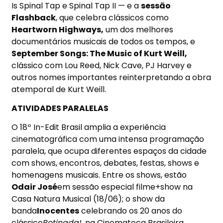
Is Spinal Tap e Spinal Tap II — e a
sessão
Flashback
, que celebra clássicos como
Heartworn Highways,
um dos melhores
documentários musicais de todos os tempos, e
September Songs: The Music of Kurt Weill,
clássico com Lou Reed, Nick Cave, PJ Harvey e
outros nomes importantes reinterpretando a obra
atemporal de Kurt Weill.
ATIVIDADES PARALELAS
O 18º In-Edit Brasil amplia a experiência
cinematográfica com uma intensa programação
paralela, que ocupa diferentes espaços da cidade
com shows, encontros, debates, festas, shows e
homenagens musicais. Entre os shows, estão
Odair José
em sessão especial filme+show na
Casa Natura Musical (
18/06
); o show da
banda
Inocentes
celebrando os 20 anos do
clássico
Botinada!,
na Cinemateca Brasileira