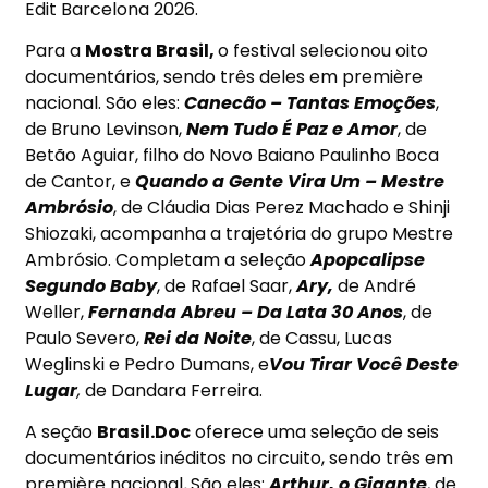
Edit Barcelona 2026.
Para a
Mostra Brasil,
o festival selecionou oito
documentários, sendo três deles em première
nacional. São eles:
Canecão – Tantas Emoções
,
de Bruno Levinson,
Nem Tudo É Paz e Amor
, de
Betão Aguiar, filho do Novo Baiano Paulinho Boca
de Cantor, e
Quando a Gente Vira Um – Mestre
Ambrósio
, de Cláudia Dias Perez Machado e Shinji
Shiozaki, acompanha a trajetória do grupo Mestre
Ambrósio. Completam a seleção
Apopcalipse
Segundo Baby
, de Rafael Saar,
Ary,
de André
Weller,
Fernanda Abreu – Da Lata 30 Anos
, de
Paulo Severo,
Rei da Noite
, de Cassu, Lucas
Weglinski e Pedro Dumans, e
Vou Tirar Você Deste
Lugar
,
de Dandara Ferreira.
A seção
Brasil.Doc
oferece uma seleção de seis
documentários inéditos no circuito, sendo três em
première nacional
.
São eles:
Arthur, o Gigante
, de