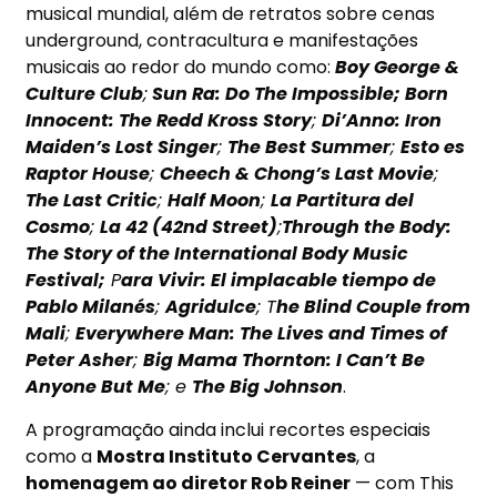
musical mundial, além de retratos sobre cenas
underground, contracultura e manifestações
musicais ao redor do mundo como:
Boy George &
Culture Club
;
Sun Ra: Do The Impossible;
Born
Innocent: The Redd Kross Story
;
Di’Anno: Iron
Maiden’s Lost Singer
;
The Best Summer
;
Esto es
Raptor House
;
Cheech & Chong’s Last Movie
;
The Last Critic
;
Half Moon
;
La Partitura del
Cosmo
;
La 42 (
42nd Street
)
;
Through the Body:
The Story of the International Body Music
Festival;
P
ara Vivir: El implacable tiempo de
Pablo Milanés
;
Agridulce
; T
he Blind Couple from
Mali
;
Everywhere Man: The Lives and Times of
Peter Asher
;
Big Mama Thornton: I Can’t Be
Anyone But Me
; e
The Big Johnson
.
A programação ainda inclui recortes especiais
como a
Mostra Instituto Cervantes
, a
homenagem ao diretor Rob Reiner
— com This