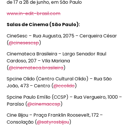
de 17 a
28 de junho
, em São Paulo
www.in-edit-brasil.com
Salas de Cinema (São Paulo):
CineSesc –
Rua Augusta, 2075 – Cerqueira César
(
@cinesescsp
)
Cinemateca Brasileira – Largo Senador Raul
Cardoso, 207 – VIla Mariana
(
@cinemateca.brasileira
)
Spcine Olido (Centro Cultural Olido) –
Rua São
João, 473
– Centro (
@ccolido
)
Spcine Paulo Emílio (CCSP) –
Rua Vergueiro, 1000 –
Paraíso
(
@cinemaccsp
)
Cine Bijou – Praça Franklin Roosevelt, 172 –
Consolação (
@satyrosbijou
)