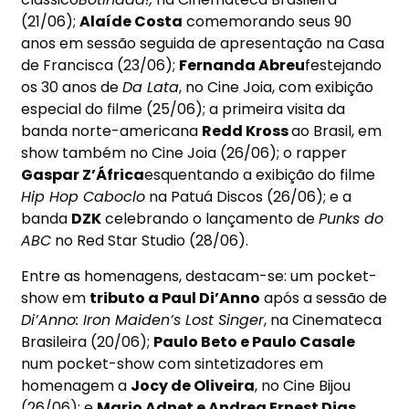
(
21/06
);
Alaíde Costa
comemorando seus 90
anos em sessão seguida de apresentação na Casa
de Francisca (
23/06
);
Fernanda Abreu
festejando
os 30 anos de
Da Lata
, no Cine Joia, com exibição
especial do filme (
25/06
); a primeira visita da
banda norte-americana
Redd Kross
ao Brasil, em
show também no Cine Joia (
26/06
); o rapper
Gaspar Z’África
esquentando a exibição do filme
Hip Hop Caboclo
na Patuá Discos (
26/06
); e a
banda
DZK
celebrando o lançamento de
Punks do
ABC
no Red Star Studio (
28/06
).
Entre as homenagens, destacam-se: um pocket-
show em
tributo a Paul Di’Anno
após a sessão de
Di’Anno: Iron Maiden’s Lost Singer
, na Cinemateca
Brasileira (
20/06
);
Paulo Beto e Paulo Casale
num pocket-show com sintetizadores em
homenagem a
Jocy de Oliveira
, no Cine Bijou
(
26/06
); e
Mario Adnet e Andrea Ernest Dias
,