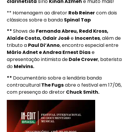
clarinetista
sírio
Kinan Azmeh
e muito mais!
** Homenagem ao diretor
Rob Reiner
com dois
clássicos sobre a banda
Spinal Tap
**
Shows de
Fernanda Abreu, Redd Kross,
Alaíde Costa, Odair José
e
Inocentes
, além de
tributo a
Paul Di’Anno
, encontro especial entre
Mário Adnet e Andrea Ernest Dias
e
apresentação intimista de
Dale Crover
, baterista
do
Melvins.
**
Documentário sobre a lendária banda
contracultural
The Fugs
abre o festival em
17/06
,
com presença do diretor
Chuck Smith.