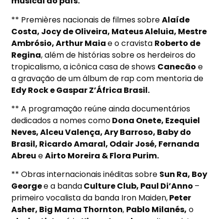
musical do país.
** Premières nacionais de filmes sobre
Alaíde
Costa, Jocy de Oliveira, Mateus Aleluia, Mestre
Ambrósio, Arthur Maia
e o cravista
Roberto de
Regina
, além de histórias sobre os herdeiros do
tropicalismo, a icônica casa de shows
Canecão
e
a gravação de um álbum de rap com mentoria de
Edy Rock e Gaspar Z’África Brasil.
** A programação reúne ainda documentários
dedicados a nomes como
Dona Onete, Ezequiel
Neves, Alceu Valença, Ary Barroso, Baby do
Brasil, Ricardo Amaral, Odair José, Fernanda
Abreu
e
Airto Moreira & Flora Purim.
** Obras internacionais inéditas sobre
Sun Ra, Boy
George
e a banda
Culture Club, Paul Di’Anno
–
primeiro vocalista da banda Iron Maiden,
Peter
Asher, Big Mama Thornton
,
Pablo Milanés,
o