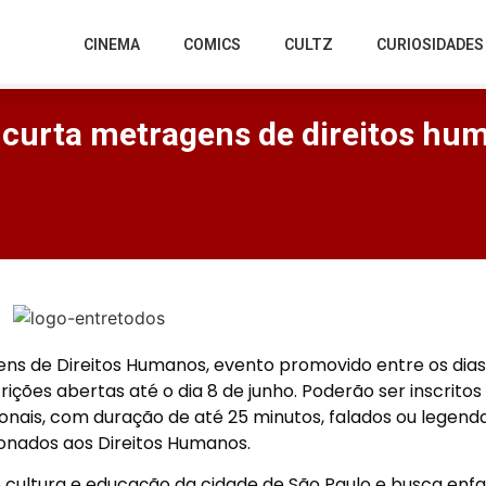
CINEMA
COMICS
CULTZ
CURIOSIDADES
e curta metragens de direitos h
ens de Direitos Humanos, evento promovido entre os dias
ições abertas até o dia 8 de junho. Poderão ser inscritos
onais, com duração de até 25 minutos, falados ou legend
onados aos Direitos Humanos.
cultura e educação da cidade de São Paulo e busca enfat