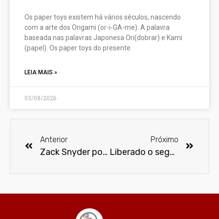
Os paper toys existem há vários séculos, nascendo
com a arte dos Origami (or-i-GA-me). A palavra
baseada nas palavras Japonesa Ori(dobrar) e Kami
(papel). Os paper toys do presente
LEIA MAIS »
03/08/2026
Anterior
Próximo
Zack Snyder posta teaser do trailer de Batman vs Superman
Liberado o segundo trailer de Star Wars: O Despertar da Força