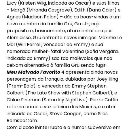
Lucy (Kristen Wiig, indicada ao Oscar) e suas filhas
– Margô (Miranda Cosgrove), Edith (Dana Gaier) e
Agnes (Madison Polan) – dão as boas-vindas a um
novo membro da família Gru, Gru Jr., cujo
propósito é, basicamente, atormentar seu pai.
Além disso, Gru enfrenta novos inimigos. Maxime Le
Mal (Will Ferrell, vencedor do Emmy) e sua
namorada mulher-fatal Valentina (Sofia Vergara,
indicada ao Emmy) são tão malévolos que não
deixam alternativa à família Gru senão fugir.
Meu Malvado Favorito 4
apresenta ainda novos
personagens da franquia, dublados por Joey King
(Trem-Bala); o vencedor do Emmy Stephen
Colbert (The Late Show with Stephen Colbert); e
Chloe Fineman (
Saturday Night
Live). Pierre Coffin
retorna como a voz icônica dos Minions, e o ator
indicado ao Oscar, Steve Coogan, como Silas
Ramsbottom.
Com a ação ininterrupta e o humor subversivo em