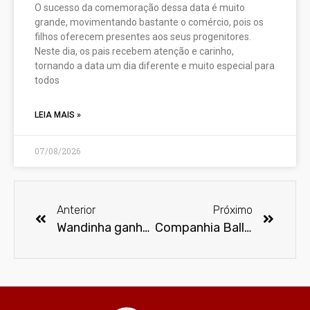
O sucesso da comemoração dessa data é muito
grande, movimentando bastante o comércio, pois os
filhos oferecem presentes aos seus progenitores.
Neste dia, os pais recebem atenção e carinho,
tornando a data um dia diferente e muito especial para
todos
LEIA MAIS »
07/08/2026
Anterior
Próximo
Wandinha ganha linha de bonecas da Mattel
Companhia Ballet de Cegos da Associação Fernanda Bianchini fará apresentações durante as Paralimpíadas de Paris 2024