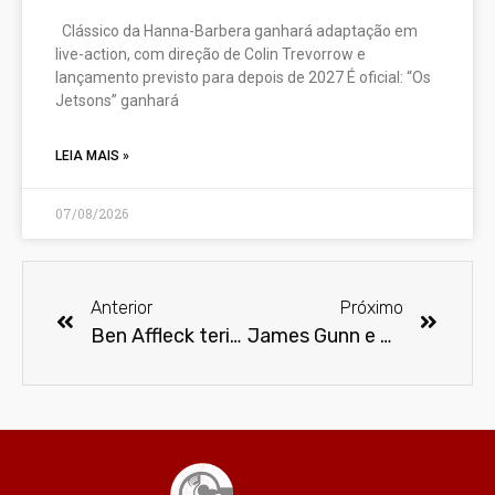
Clássico da Hanna-Barbera ganhará adaptação em
live-action, com direção de Colin Trevorrow e
lançamento previsto para depois de 2027 É oficial: “Os
Jetsons” ganhará
LEIA MAIS »
07/08/2026
Anterior
Próximo
Ben Affleck teria assinado novo contrato para continuar como Batman
James Gunn e Peter Safran são os novos chefes do DC Studios