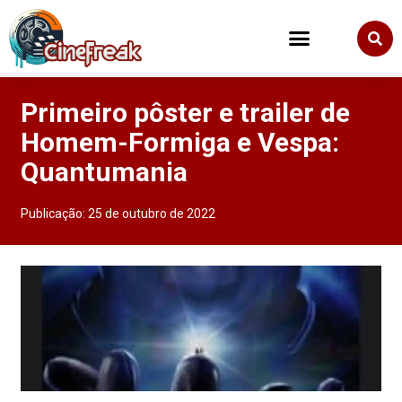
Primeiro pôster e trailer de
Homem-Formiga e Vespa:
Quantumania
Publicação:
25 de outubro de 2022