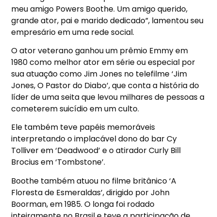
meu amigo Powers Boothe. Um amigo querido,
grande ator, pai e marido dedicado”, lamentou seu
empresário em uma rede social.
O ator veterano ganhou um prêmio Emmy em
1980 como melhor ator em série ou especial por
sua atuação como Jim Jones no telefilme ‘Jim
Jones, O Pastor do Diabo’, que conta a história do
líder de uma seita que levou milhares de pessoas a
cometerem suicídio em um culto.
Ele também teve papéis memoráveis
interpretando o implacável dono do bar Cy
Tolliver em ‘Deadwood’ e o atirador Curly Bill
Brocius em ‘Tombstone’.
Boothe também atuou no filme britânico ‘A
Floresta de Esmeraldas’, dirigido por John
Boorman, em 1985. O longa foi rodado
inteiramente no Brasil e teve a participação de