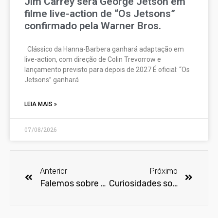
Jim Carrey será George Jetson em
filme live-action de “Os Jetsons”
confirmado pela Warner Bros.
Clássico da Hanna-Barbera ganhará adaptação em
live-action, com direção de Colin Trevorrow e
lançamento previsto para depois de 2027 É oficial: “Os
Jetsons” ganhará
LEIA MAIS »
07/08/2026
Anterior
Próximo
Falemos sobre Sylvester Stallone
Curiosidades sobre “O Profissional” de Luc Besson