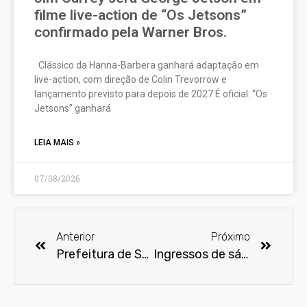
filme live-action de “Os Jetsons”
confirmado pela Warner Bros.
Clássico da Hanna-Barbera ganhará adaptação em
live-action, com direção de Colin Trevorrow e
lançamento previsto para depois de 2027 É oficial: “Os
Jetsons” ganhará
LEIA MAIS »
07/08/2026
Anterior
Próximo
Prefeitura de SP anuncia 50 salas de cinema nas periferias com ingressos a R$ 2
Ingressos de sábado para Comic Con Experience 2015 acabam três meses antes do evento