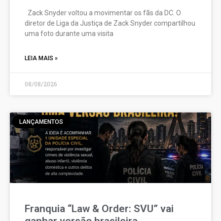
Zack Snyder voltou a movimentar os fãs da DC. O
diretor de Liga da Justiça de Zack Snyder compartilhou
uma foto durante uma visita
LEIA MAIS »
08/08/2026
LANÇAMENTOS
Franquia “Law & Order: SVU” vai