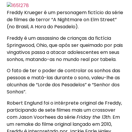
Freddy Krueger é um personagem fictício da série
de filmes de terror “A Nightmare on Elm Street”
(no Brasil, A Hora do Pesadelo).
Freddy é um assassino de crianças da fictícia
Springwood, Ohio, que após ser queimado por pais
vingativos passa a atacar adolescentes em seus
sonhos, matando-as no mundo real por tabela.
O fato de ter o poder de controlar os sonhos das
pessoas e matá-las durante o sono, valeu-lhe as
alcunhas de “Lorde dos Pesadelos” e “Senhor dos
Sonhos”.
Robert Englund foi o intérprete original de Freddy,
participando de sete filmes mais um crossover
com Jason Voorhees da série
Friday the 13th
. Em
um remake do filme original lançado em 2010,
Freddy é interpretado por Jackie Earle Haley.