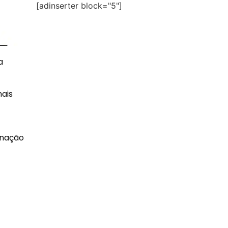
[adinserter block="5"]
a
ais
inação