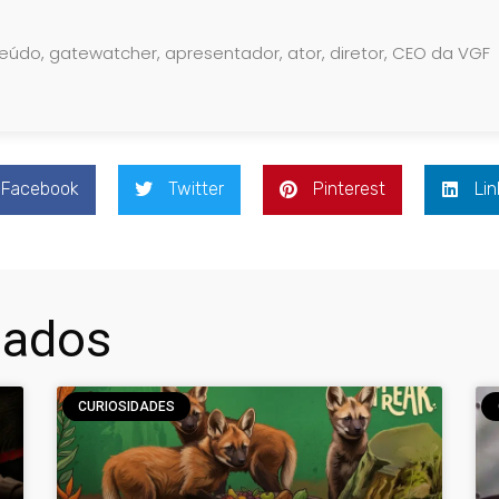
teúdo, gatewatcher, apresentador, ator, diretor, CEO da VGF
Facebook
Twitter
Pinterest
Lin
nados
CURIOSIDADES