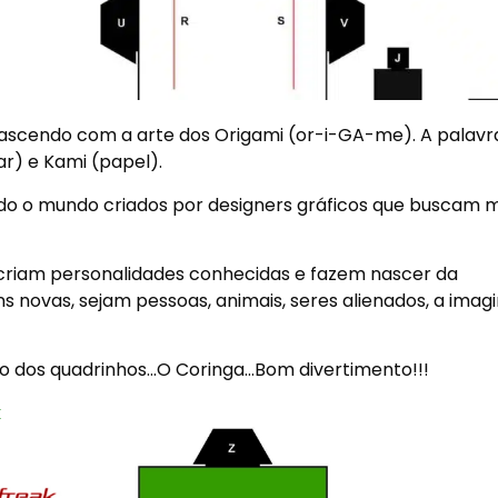
 nascendo com a arte dos Origami (or-i-GA-me). A palavr
r) e Kami (papel).
do o mundo criados por designers gráficos que buscam m
ecriam personalidades conhecidas e fazem nascer da
 novas, sejam pessoas, animais, seres alienados, a imag
o dos quadrinhos…O Coringa…Bom divertimento!!!
k