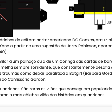
adrinhos da editora norte-americana DC Comics, arqui-in
ob Kane a partir de uma sugestão de Jerry Robinson, apar
40).
ilar a um palhaço ou a de um Coringa das cartas de bara
ermelha sempre sorridente, que constantemente desafia 
aumas como deixar paralítica a Batgirl (Barbara Gord
a do Comissário Gordon.
adrinhos. São raros os vilões que conseguem popularid
mo o mais célebre vilão das histórias em quadrinhos.