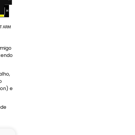
imigo
ecendo
lho,
o
on) e
ade