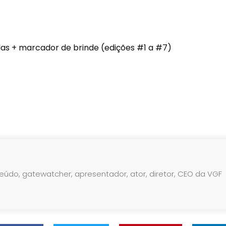
idas + marcador de brinde (edições #1 a #7)
teúdo, gatewatcher, apresentador, ator, diretor, CEO da VGF