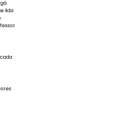
ngá
e lida
o
fessor
 cada
hores