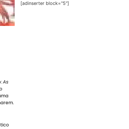
[adinserter block="5"]
o:
As
o
 uma
narem.
ático