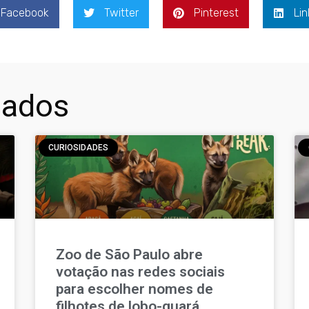
Facebook
Twitter
Pinterest
Lin
nados
CURIOSIDADES
Zoo de São Paulo abre
votação nas redes sociais
para escolher nomes de
filhotes de lobo-guará