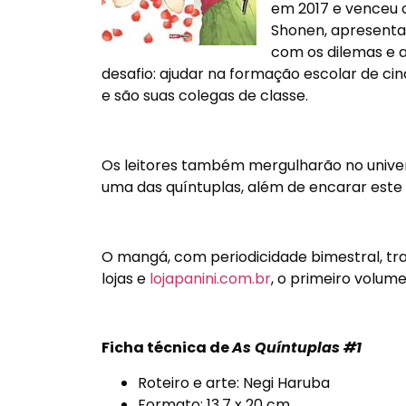
em 2017 e venceu 
Shonen, apresenta 
com os dilemas e 
desafio: ajudar na formação escolar de ci
e são suas colegas de classe.
Os leitores também mergulharão no unive
uma das quíntuplas, além de encarar este 
O mangá, com periodicidade bimestral, tr
lojas e
lojapanini.com.br
, o primeiro volum
Ficha técnica de
As Quíntuplas #1
Roteiro e arte: Negi Haruba
Formato: 13,7 x 20 cm