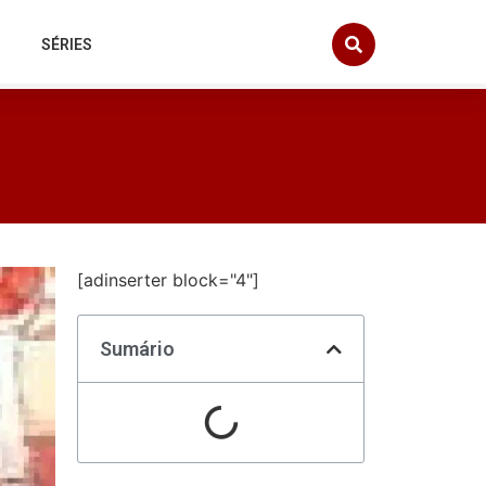
SÉRIES
[adinserter block="4"]
Sumário