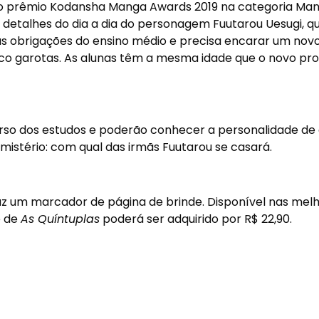
o prêmio Kodansha Manga Awards 2019 na categoria Ma
detalhes do dia a dia do personagem Fuutarou Uesugi, qu
as obrigações do ensino médio e precisa encarar um nov
nco garotas. As alunas têm a mesma idade que o novo pro
rso dos estudos e poderão conhecer a personalidade de
mistério: com qual das irmãs Fuutarou se casará.
az um marcador de página de brinde. Disponível nas mel
e de
As Quíntuplas
poderá ser adquirido por R$ 22,90.