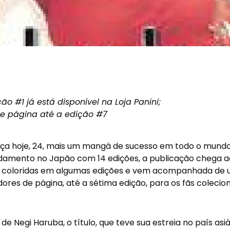
ão #1 já está disponível na Loja Panini;
e página até a edição #7
ança hoje, 24, mais um mangá de sucesso em todo o mund
amento no Japão com 14 edições, a publicação chega a
s coloridas em algumas edições e vem acompanhada de
res de página, até a sétima edição, para os fãs colecio
de Negi Haruba, o título, que teve sua estreia no país asi