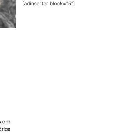
[adinserter block="5"]
es em
árias