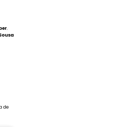
per
.
 Sousa
a de