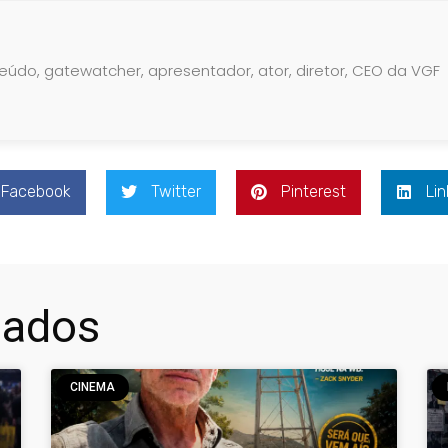
teúdo, gatewatcher, apresentador, ator, diretor, CEO da VGF
Facebook
Twitter
Pinterest
Lin
nados
CINEMA