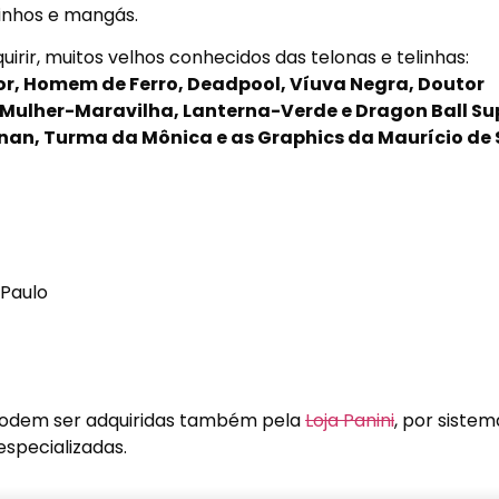
rinhos e mangás.
uirir, muitos velhos conhecidos das telonas e telinhas:
, Homem de Ferro, Deadpool, Víuva Negra, Doutor
, Mulher-Maravilha, Lanterna-Verde e Dragon Ball Su
nan, Turma da Mônica e as Graphics da Maurício de
 Paulo
podem ser adquiridas também pela
Loja Panini
, por sistem
 especializadas.