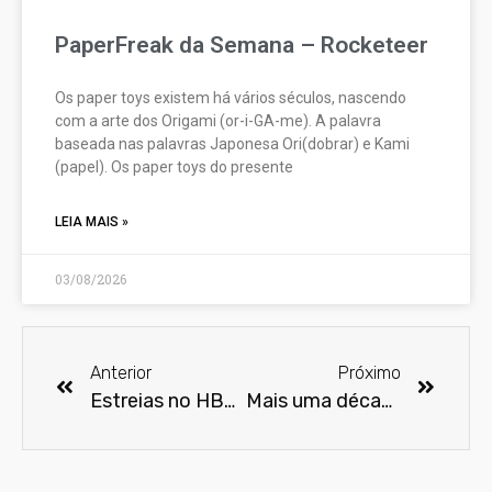
PaperFreak da Semana – Rocketeer
Os paper toys existem há vários séculos, nascendo
com a arte dos Origami (or-i-GA-me). A palavra
baseada nas palavras Japonesa Ori(dobrar) e Kami
(papel). Os paper toys do presente
LEIA MAIS »
03/08/2026
Anterior
Próximo
Estreias no HBO Max em setembro
Mais uma década do Batman de Ben Affleck no DCEU