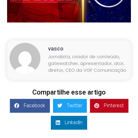
vasco
Jornalista, criador de conteúdo,
gatewatcher, apresentador, ator,
diretor, CEO da VGF Comunicação
Compartilhe esse artigo
Facebook
Twitter
Pinterest
LinkedIn