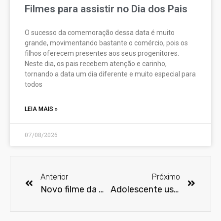
Filmes para assistir no Dia dos Pais
O sucesso da comemoração dessa data é muito
grande, movimentando bastante o comércio, pois os
filhos oferecem presentes aos seus progenitores.
Neste dia, os pais recebem atenção e carinho,
tornando a data um dia diferente e muito especial para
todos
LEIA MAIS »
07/08/2026
Anterior
Próximo
Novo filme da Mulher-Maravilha se passa no mesmo universo de Batman vs Superman
Adolescente usa materiais reciclados e faz mais de 40 bonecos de super heróis