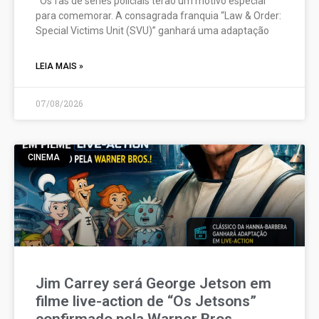
Os fãs de séries policiais terão um motivo especial
para comemorar. A consagrada franquia “Law & Order:
Special Victims Unit (SVU)” ganhará uma adaptação
LEIA MAIS »
07/08/2026
CINEMA
Jim Carrey será George Jetson em
filme live-action de “Os Jetsons”