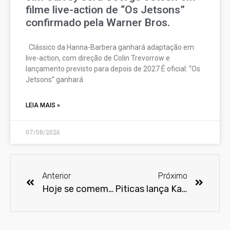
filme live-action de “Os Jetsons”
confirmado pela Warner Bros.
Clássico da Hanna-Barbera ganhará adaptação em
live-action, com direção de Colin Trevorrow e
lançamento previsto para depois de 2027 É oficial: “Os
Jetsons” ganhará
LEIA MAIS »
07/08/2026
Anterior
Próximo
Hoje se comemora o Dia de Star Trek
Piticas lança Katon, restaurante oriental temático de animes, no Shopping Metrô Santa Cruz