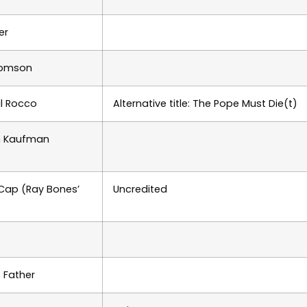
er
romson
l Rocco
Alternative title: The Pope Must Die(t)
n Kaufman
Cap (Ray Bones’
Uncredited
s Father