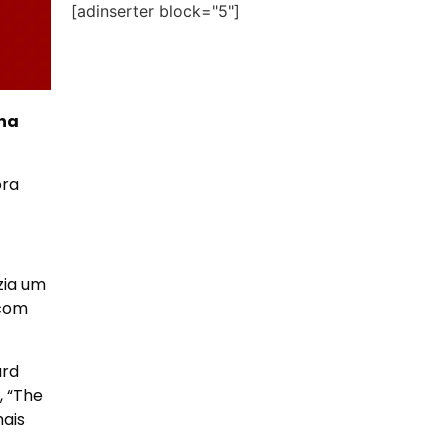
[adinserter block="5"]
lha
ora
zia um
 com
ard
, “The
ais