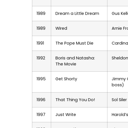
1989
Dream a Little Dream
Gus Kell
1989
Wired
Arnie F
1991
The Pope Must Die
Cardina
1992
Boris and Natasha:
Sheldo
The Movie
1995
Get Shorty
Jimmy 
boss)
1996
That Thing You Do!
Sol Siler
1997
Just Write
Harold’