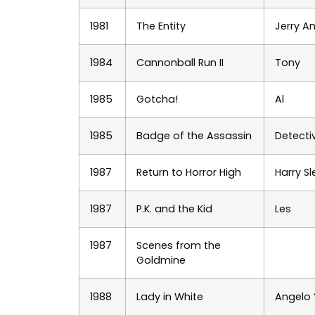
1981
The Entity
Jerry A
1984
Cannonball Run II
Tony
1985
Gotcha!
Al
1985
Badge of the Assassin
Detectiv
1987
Return to Horror High
Harry Sl
1987
P.K. and the Kid
Les
1987
Scenes from the
Goldmine
1988
Lady in White
Angelo “