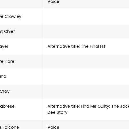
Voice
ve Crowley
t Chief
layer
Alternative title: The Final Hit
re Fiore
land
 Cray
labrese
Alternative title: Find Me Guilty: The Jac
Dee Story
e Falcone
Voice