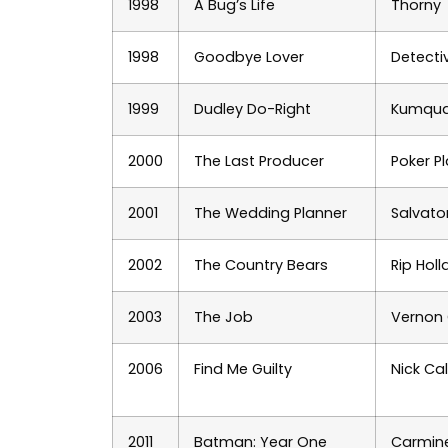
1998
A Bug’s Life
Thorny
1998
Goodbye Lover
Detecti
1999
Dudley Do-Right
Kumqua
2000
The Last Producer
Poker P
2001
The Wedding Planner
Salvato
2002
The Country Bears
Rip Hol
2003
The Job
Vernon
2006
Find Me Guilty
Nick Ca
2011
Batman: Year One
Carmin