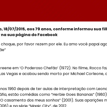
, 18/07/2015, aos 79 anos, conforme informou sua fi
r na sua página do Facebook
 choque, por favor rezem por ele. Eu amo você papai ag
ãe”
reene em ‘O Poderoso Chefão’ (1972). No filme, Rocco fa
 Las Vegas e acabou sendo morto por Michael Corleone,
nos 1960 depois de ter aulas de interpretação com Leon
máfia, estão comédias como “Herbie Goes Bananas” (1980)
“O casamento dos meus sonhos” (2001). Suas aparições m
6) e na série “Magic City”, de 2012.