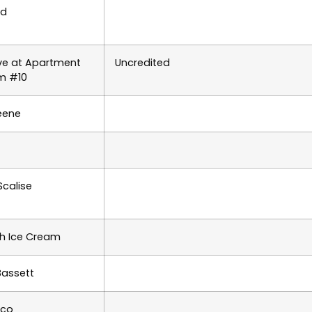
nd
ve at Apartment
Uncredited
im #10
eene
calise
h Ice Cream
Bassett
sco