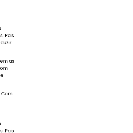
a
s. Pais
duzir
dem as
 com
 e
. Com
a
s. Pais