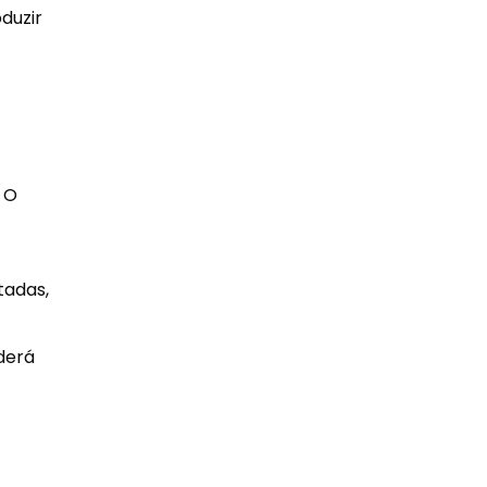
duzir
a O
tadas,
derá