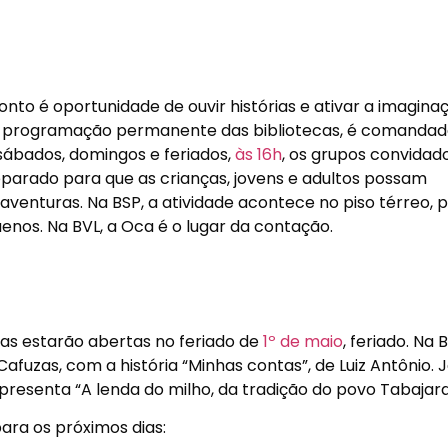
nto é oportunidade de ouvir histórias e ativar a imaginaç
e da programação permanente das bibliotecas, é comandad
s sábados, domingos e feriados,
às 16h
, os grupos convidad
rado para que as crianças, jovens e adultos possam
aventuras. Na BSP, a atividade acontece no piso térreo, 
nos. Na BVL, a Oca é o lugar da contação.
cas estarão abertas no feriado de
1º de maio
, feriado. Na B
afuzas, com a história “Minhas contas”, de Luiz Antônio. 
presenta “A lenda do milho, da tradição do povo Tabajara
ara os próximos dias: