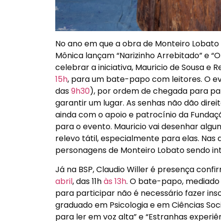
No ano em que a obra de Monteiro Lobato 
Mônica lançam “Narizinho Arrebitado” e “O
celebrar a iniciativa, Mauricio de Sousa e 
15h
, para um bate-papo com leitores. O eve
das
9h30
), por ordem de chegada para par
garantir um lugar. As senhas não dão direi
ainda com o apoio e patrocínio da Fundação
para o evento. Mauricio vai desenhar al
relevo tátil, especialmente para elas. Na
personagens de Monteiro Lobato sendo in
Já na BSP, Claudio Willer é presença co
abril
, das 11h
às 13h
. O bate-papo, mediado 
para participar não é necessário fazer inscr
graduado em Psicologia e em Ciências Soci
para ler em voz alta” e “Estranhas experiên