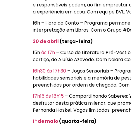
e responsáveis podem, ao fim emprestar os 
a experiência em casa. Com equipe BVL. V
16h – Hora do Conto – Programa permanent
interpretação em Libras. Com o Grupo #Bor
30 de abril
(terça-feira)
15h
às 17h
– Curso de Literatura Pré-Vestibu
cortiço, de Aluísio Azevedo. Com Naiara Co
16h30
às 17h30
– Jogos Sensoriais – Progr
habilidades sensoriais e a memória de pess
preenchidas por ordem de chegada. Com 
17h15
às 18h15
– Compartilhando Saberes: 
desfrutar desta prática milenar, que pro
Fernanda Haskel. Vagas limitadas, preenc
1º de maio
(quarta-feira)