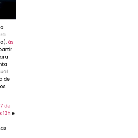
da
ara
o),
às
partir
para
nta
sual
o de
 os
7 de
s 13h
e
,
mas