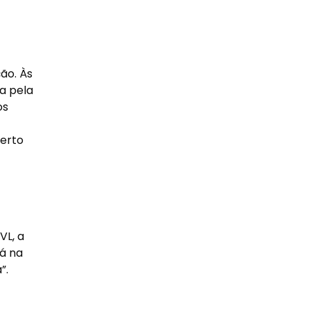
ão. Às
a pela
os
perto
VL, a
Já na
”.