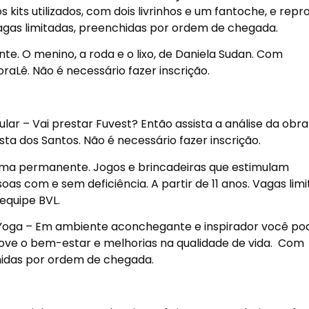
kits utilizados, com dois livrinhos e um fantoche, e repro
agas limitadas, preenchidas por ordem de chegada.
e. O menino, a roda e o lixo, de Daniela Sudan. Com
aLê. Não é necessário fazer inscrição.
lar – Vai prestar Fuvest? Então assista a análise da obr
sta dos Santos. Não é necessário fazer inscrição.
ama permanente. Jogos e brincadeiras que estimulam
oas com e sem deficiência. A partir de 11 anos. Vagas limi
equipe BVL.
Yoga – Em ambiente aconchegante e inspirador você po
move o bem-estar e melhorias na qualidade de vida. Com
hidas por ordem de chegada.