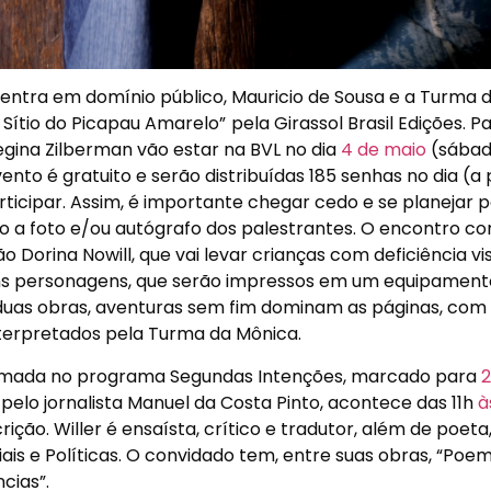
entra em domínio público, Mauricio de Sousa e a Turma 
 Sítio do Picapau Amarelo”
pela Girassol Brasil Edições. P
Regina Zilberman vão estar na BVL no dia
4 de maio
(sábad
nto é gratuito e serão distribuídas 185 senhas no dia (a 
ticipar. Assim, é importante chegar cedo e se planejar 
to a foto e/ou autógrafo dos palestrantes. O encontro co
 Dorina Nowill, que vai levar crianças com deficiência vi
guns personagens, que serão impressos em um equipament
s duas obras, aventuras sem fim dominam as páginas, com
terpretados pela Turma da Mônica.
nfirmada no programa Segundas Intenções, marcado para
2
pelo jornalista Manuel da Costa Pinto, acontece das 11h
à
ição. Willer é ensaísta, crítico e tradutor, além de poeta
ais e Políticas. O convidado tem, entre suas obras, “Poe
cias”.