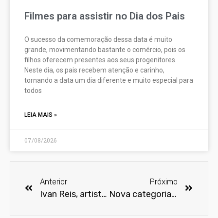
Filmes para assistir no Dia dos Pais
O sucesso da comemoração dessa data é muito
grande, movimentando bastante o comércio, pois os
filhos oferecem presentes aos seus progenitores.
Neste dia, os pais recebem atenção e carinho,
tornando a data um dia diferente e muito especial para
todos
LEIA MAIS »
07/08/2026
Anterior
Próximo
Ivan Reis, artista exclusivo da DC Comics, confirma presença na CCXP18
Nova categoria do Oscar é anunciada: ‘Melhor Filme Popular’