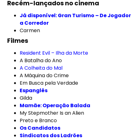
Recém-lançados no cinema
Já disponível: Gran Turismo – De Jogador
a Corredor
Carmen
Filmes
Resident Evil – Ilha da Morte
A Batalha do Ano
A Colheita do Mal
A Máquina do Crime
Em Busca pela Verdade
Espanglês
Gilda
Mamãe: Operação Balada
My Stepmother Is an Alien
Preto e Branco
Os Candidatos
Sindicatos dos Ladrões