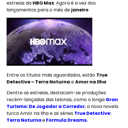
estreias da
HBO Max
. Agora é a vez dos
lançamentos para o mês de
janeiro
Entre os títulos mais aguardados, estão
True
Detective – Terra Noturna
e
Amor na Ilha
Dentre as estreias, destacam-se produções
recém-lançadas das telonas, como o longa
Gran
Turismo: De Jogador a Corredor
, a nova novela
turca Amor na Ilha e as séries
True Detective:
Terra Noturna
e
Formula Dreams.