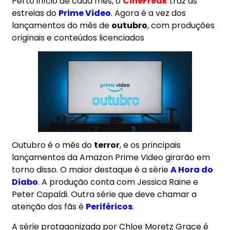
Perto início de cada mês, o
CineFreak
traz as
estreias do
Prime Video
. Agora é a vez dos
lançamentos do mês de
outubro
, com produções
originais e conteúdos licenciados
Outubro é o mês do
terror
, e os principais
lançamentos da Amazon Prime Video
girarão em
torno disso. O maior destaque é a série
A Hora do
Diabo
. A produção conta com Jessica Raine e
Peter Capaldi. Outra série que deve chamar a
atenção dos fãs é
Periféricos
.
A série protagonizada por Chloe Moretz Grace é