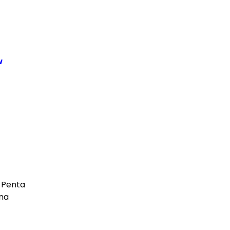
w
o Penta
rna