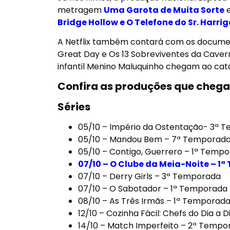
metragem
Uma Garota de Muita Sorte
Bridge Hollow e O Telefone do Sr. Harri
A Netflix também contará com os docume
Great Day
e
Os 13 Sobreviventes da Caver
infantil
Menino Maluquinho
chegam ao catá
Confira as produções que cheg
Séries
05/10 –
Império da Ostentação- 3ª 
05/10 –
Mandou Bem – 7ª Temporad
05/10 –
Contigo, Guerrero – 1ª Temp
07/10 –
O Clube da Meia-Noite – 1
07/10 –
Derry Girls – 3ª Temporada
07/10 –
O Sabotador – 1ª Temporada
08/10 –
As Três Irmãs – 1ª Temporad
12/10 –
Cozinha Fácil: Chefs do Dia a 
14/10 –
Match Imperfeito – 2ª Tempo