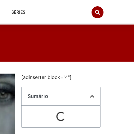
SÉRIES
[adinserter block="4"]
Sumário