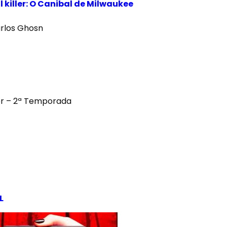
killer: O Canibal de Milwaukee
arlos Ghosn
or – 2ª Temporada
L