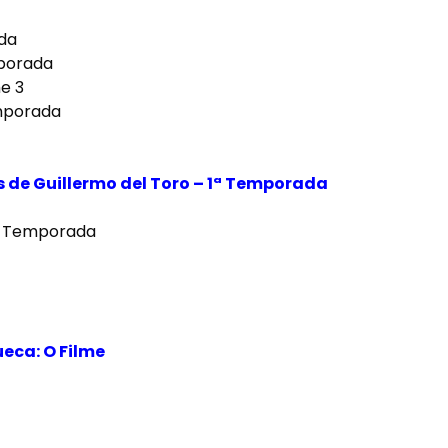
da
porada
e 3
mporada
 de Guillermo del Toro – 1ª Temporada
1ª Temporada
eca: O Filme