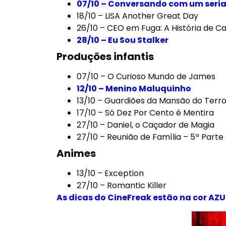
07/10 –
Conversando com um serial 
18/10 –
LiSA Another Great Day
26/10 –
CEO em Fuga: A História de C
28/10 –
Eu Sou Stalker
Produções infantis
07/10 –
O Curioso Mundo de James
12/10 –
Menino Maluquinho
13/10 –
Guardiões da Mansão do Terr
17/10 –
Só Dez Por Cento é Mentira
27/10 –
Daniel, o Caçador de Magia
27/10 –
Reunião de Família – 5ª Parte
Animes
13/10 –
Exception
27/10 –
Romantic Killer
As dicas do­ CineFreak estão na cor AZU