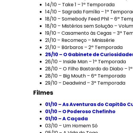
14/10 –
Take 1 – 1ª Temporada
14/10 –
Sagrada Família – 1ª Tempora
18/10 –
Somebody Feed Phil – 6ª Tem
18/10 –
Mistérios sem Solução – Volum
19/10 –
Casamento às Cegas – 3ª Te
21/10 –
Recomeço – Minissérie
21/10 –
Bárbaros – 2ª Temporada
25/10 –
O Gabinete de Curiosidades
26/10 –
Inside Man – 1ª Temporada
28/10 –
O Filho Bastardo do Diabo – 
28/10 –
Big Mouth – 6ª Temporada
29/10 –
Deadwind – 3ª Temporada
Filmes
01/10 –
As Aventuras do Capitão Cu
01/10 –
O Poderoso Chefinho
01/10 –
A Caçada
03/10 –
Um Homem Só
05/10 –
A Vida de Togo