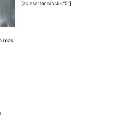
[adinserter block="5"]
do mês
e