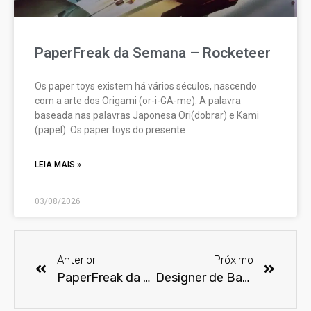
PaperFreak da Semana – Rocketeer
Os paper toys existem há vários séculos, nascendo
com a arte dos Origami (or-i-GA-me). A palavra
baseada nas palavras Japonesa Ori(dobrar) e Kami
(papel). Os paper toys do presente
LEIA MAIS »
03/08/2026
Anterior
Próximo
PaperFreak da semana – AstroBoy
Designer de Batman vs Superman mostra visual alternativo de Batman, Mulher Maravilha e Apokalypse