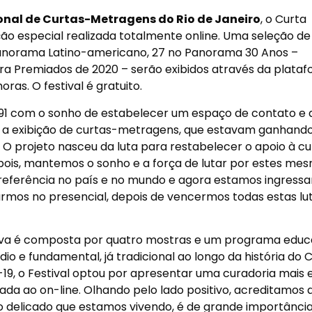
ional de Curtas-Metragens do Rio de Janeiro
, o Curta
 especial realizada totalmente online. Uma seleção d
Panorama Latino-americano, 27 no Panorama 30 Anos –
tra Premiados de 2020 – serão exibidos através da plata
ras. O festival é gratuito.
1 com o sonho de estabelecer um espaço de contato e 
e a exibição de curtas-metragens, que estavam ganhand
O projeto nasceu da luta para restabelecer o apoio à cul
epois, mantemos o sonho e a força de lutar por estes me
referência no país e no mundo e agora estamos ingress
armos no presencial, depois de vencermos todas estas lut
a é composta por quatro mostras e um programa educ
io e fundamental, já tradicional ao longo da história do 
19, o Festival optou por apresentar uma curadoria mais 
ada ao on-line. Olhando pelo lado positivo, acreditamos 
 delicado que estamos vivendo, é de grande importânci