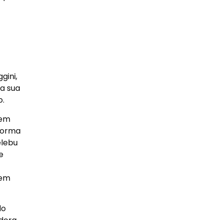
gini,
a sua
o.
 em
 forma
elebu
e
bem
do