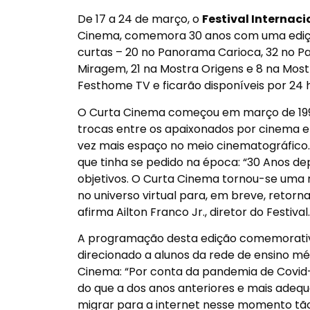
De 17 a
24 de março
, o
Festival Internac
Cinema, comemora 30 anos com uma edição
curtas – 20 no Panorama Carioca, 32 no 
Miragem, 21 na Mostra Origens e 8 na Mos
Festhome TV e ficarão disponíveis por 24 ho
O Curta Cinema começou em março de 199
trocas entre os apaixonados por cinema 
vez mais espaço no meio cinematográfico. 
que tinha se pedido na época: “30 Anos d
objetivos. O Curta Cinema tornou-se uma 
no universo virtual para, em breve, retorn
afirma Ailton Franco Jr., diretor do Festival.
A programação desta edição comemorativ
direcionado a alunos da rede de ensino méd
Cinema: “Por conta da pandemia de Covid-
do que a dos anos anteriores e mais adequ
migrar para a internet nesse momento tão