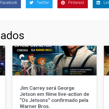
Facebook
Twitter
Pinterest
Lin
nados
CINEMA
Jim Carrey será George
Jetson em filme live-action de
“Os Jetsons” confirmado pela
Warner Bros.