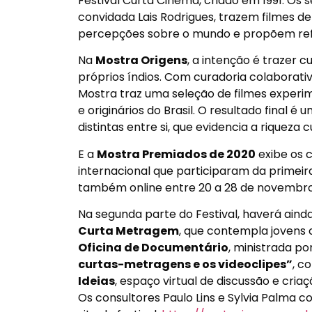
Festival Curta Cinema, criado em 1991. Os 
convidada Lais Rodrigues, trazem filmes d
percepções sobre o mundo e propõem refl
Na
Mostra Origens
, a intenção é trazer 
próprios índios. Com curadoria colaborativ
Mostra traz uma seleção de filmes experim
e originários do Brasil. O resultado final
distintas entre si, que evidencia a riqueza c
E a
Mostra Premiados de 2020
exibe os 
internacional que participaram da primeira
também online entre 20 a
28 de novembr
Na segunda parte do Festival, haverá aind
Curta Metragem
, que contempla jovens c
Oficina de Documentário
, ministrada po
curtas-metragens e os videoclipes”
, c
Ideias
, espaço virtual de discussão e cri
Os consultores Paulo Lins e Sylvia Palma c