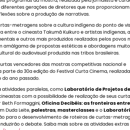
seis programas da mostra, realizada pela jornalista e cur
e diferentes gerações de diretores que nos proporcionam
exões sobre a produção de narrativas.
curtas-metragens sobre a cultura indígena do ponto de vi
a entre o cineasta Takumã Kuikuro e artistas indígenas, 
entais e outros mais produzidos realizados pelos povos n
 é um amálgama de propostas estéticas e abordagens muito
ultural do audiovisual produzida nas tribos brasileiras.
curtas vencedores das mostras competitivas nacional e
 parte da 30a edição do Festival Curta Cinema, realizada
o
do ano passado.
a atividades paralelas, como
Laboratório de Projetos d
ineastas com a possibilidade de realização de seus curta
r Beth Formaggini,
Oficina Decibéis: as fronteiras entre
om Duda Leite,
palestras
,
masterclasses
e o
Laboratór
ação para o desenvolvimento de roteiros de curtas-metra
onduzirão o debate. Saiba mais sobre as atividades extras