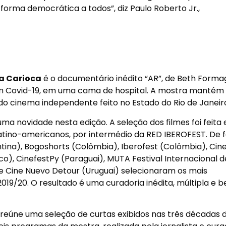
 forma democrática a todos”, diz Paulo Roberto Jr.,
 Carioca
é o documentário inédito “AR”, de Beth Formag
com Covid-19, em uma cama de hospital. A mostra mantém 
 do cinema independente feito no Estado do Rio de Janeir
uma novidade nesta edição. A seleção dos filmes foi feita
latino-americanos, por intermédio da RED IBEROFEST. De
entina), Bogoshorts (Colômbia), Iberofest (Colômbia), Cin
ico), CinefestPy (Paraguai), MUTA Festival Internacional d
 de Cine Nuevo Detour (Uruguai) selecionaram os mais
 2019/20. O resultado é uma curadoria inédita, múltipla e 
reúne uma seleção de curtas exibidos nas três décadas 