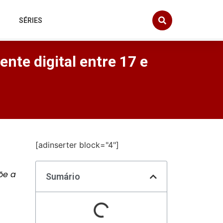
SÉRIES
nte digital entre 17 e
[adinserter block="4"]
õe a
Sumário