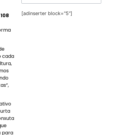
[adinserter block="5"]
e
108
forma
de
o cada
tura,
smos
ando
as”,
ativo
Curta
enxuta
que
a para