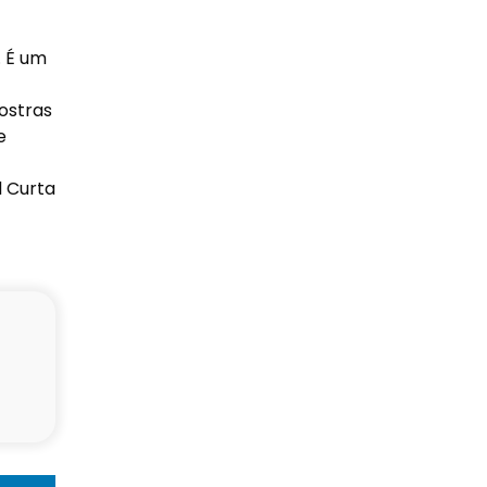
. É um
ostras
e
l Curta