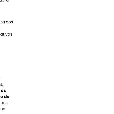
adora
sta dos
a
ativos
e
s,
 os
io de
gens.
 no