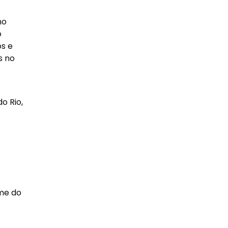
no
o
os e
s no
o Rio,
me do