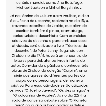
cenário mundial, como Ana Botafogo,
Michael Jackson e Mikhail Baryshnikov.
Já na Fábrica de Cultura Itaim Paulista, a dica
é a Oficina de Desenho, realizada no dia
15/4
,
trazendo trabalhos de Ziraldo, que além de
escritor também é pintor, dramaturgo,
caricaturista e desenhista. Com exercícios
criativos de desenho e para embasar essa
atividade, será utilizado o livro “Técnicas de
desenho”, de Peter Jenny; Seguindo com
Ziraldo, no dia
17/4
, haverá um encontro de
leitores para debater os livros infantis do
autor. Convidando o público a conhecer três
obras de Ziraldo, da coleção “Corpim”, uma
série que apresenta diferentes partes do
corpo como personagens, de maneira
criativa. Para essa atividade serão utilizados
os livros “O Joelho Juvenal”, “Os dez amigos” e
“O calcanhar de Aquiles”; Já no dia
22/4
, a
roda de conversa debate sobre “O Planeta
terra”, no qual o público poderá refletir e