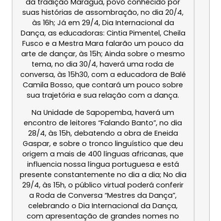
da tradição Maraguá, povo conhecido por
suas histórias de assombração, no dia
20/4,
às 16h
; Já em
29/4
, Dia Internacional da
Dança, as educadoras: Cintia Pimentel, Cheila
Fusco e a Mestra Mara falarão um pouco da
arte de dançar,
às 15h
; Ainda sobre o mesmo
tema, no dia
30/4
, haverá uma roda de
conversa,
às 15h30
, com a educadora de Balé
Camila Bosso, que contará um pouco sobre
sua trajetória e sua relação com a dança.
Na Unidade de Sapopemba, haverá um
encontro de leitores “Falando Banto”, no dia
28/4, às 15h
, debatendo a obra de Eneida
Gaspar, e sobre o tronco linguístico que deu
origem a mais de 400 línguas africanas, que
influencia nossa língua portuguesa e está
presente constantemente no dia a dia; No dia
29/4, às 15h
, o público virtual poderá conferir
a Roda de Conversa “Mestres da Dança”,
celebrando o Dia Internacional da Dança,
com apresentação de grandes nomes no