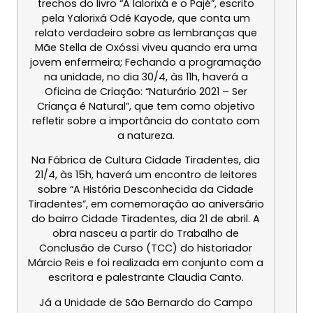
trechos do livro “A Ialorixá e o Pajé”, escrito
pela Yalorixá Odé Kayode, que conta um
relato verdadeiro sobre as lembranças que
Mãe Stella de Oxóssi viveu quando era uma
jovem enfermeira; Fechando a programação
na unidade, no dia
30/4, às 11h
, haverá a
Oficina de Criação: “Naturário 2021 – Ser
Criança é Natural”, que tem como objetivo
refletir sobre a importância do contato com
a natureza.
Na Fábrica de Cultura Cidade Tiradentes, dia
21/4, às 15h
, haverá um encontro de leitores
sobre “A História Desconhecida da Cidade
Tiradentes”, em comemoração ao aniversário
do bairro Cidade Tiradentes, dia
21 de abril
. A
obra nasceu a partir do Trabalho de
Conclusão de Curso (TCC) do historiador
Márcio Reis e foi realizada em conjunto com a
escritora e palestrante Claudia Canto.
Já a Unidade de São Bernardo do Campo