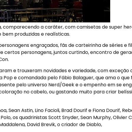
 comparecendo a caráter, com camisetas de super heró
o bem produzidas e realísticas.
ersonagens engraçados, fãs de carteirinha de séries e fi
s de certos personagens, juntos curtindo, encontro de gera
Con.
saram e trouxeram novidades e variedade, com exceção 
ura Pop e comandada pelo Fábio Balaguer, que ama o que f
presente pelo universo Nerd/Geek e o empenho em se enga
oloração no cabelo, ou gastando muito para criar belís
 Sean Astin, Lino Facioli, Brad Dourif e Fiona Dourif, Re
 Polo, os quadrinistas Scott Snyder, Sean Murphy, Olivier C
addalena, David Brevik, o criador de Diablo,