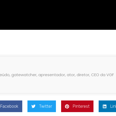
teúdo, gatewatcher, apresentador, ator, diretor, CEO da VGF
Facebook
Twitter
Pinterest
Lin