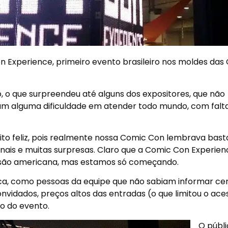
 Experience, primeiro evento brasileiro nos moldes das
, o que surpreendeu até alguns dos expositores, que não
am alguma dificuldade em atender todo mundo, com falt
uito feliz, pois realmente nossa Comic Con lembrava bast
onais e muitas surpresas. Claro que a Comic Con Experien
rsão americana, mas estamos só começando.
a, como pessoas da equipe que não sabiam informar ce
onvidados, preços altos das entradas (o que limitou o ace
ho do evento.
O públ