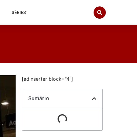
SÉRIES
[adinserter block="4"]
Sumário