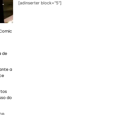
[adinserter block="5"]
 Comic
a de
ante a
ce
rtos
sso do
ico