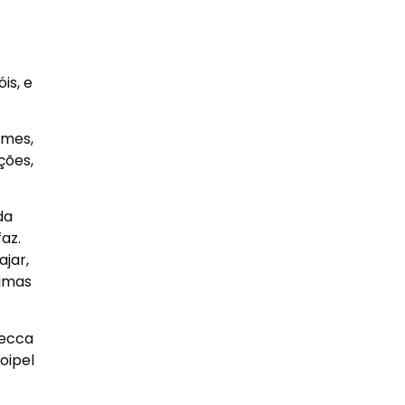
is, e
lmes,
ções,
da
az.
jar,
simas
becca
oipel