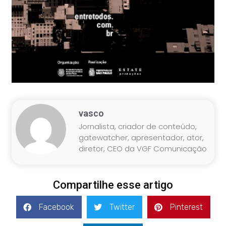
vasco
Jornalista, criador de conteúdo,
gatewatcher, apresentador, ator,
diretor, CEO da VGF Comunicação
Compartilhe esse artigo
Facebook
Twitter
Pinterest