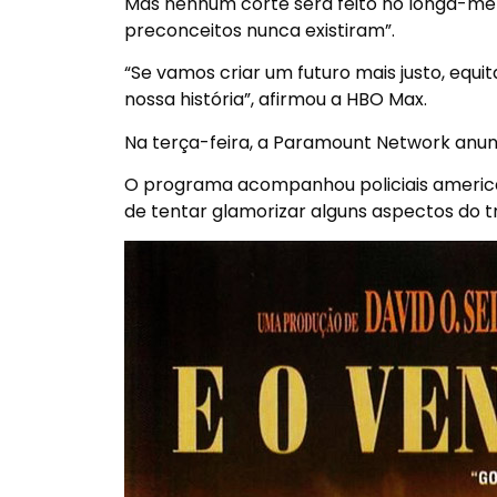
Mas nenhum corte será feito no longa-met
preconceitos nunca existiram”.
“Se vamos criar um futuro mais justo, equi
nossa história”, afirmou a HBO Max.
Na terça-feira, a Paramount Network anun
O programa acompanhou policiais america
de tentar glamorizar alguns aspectos do tr