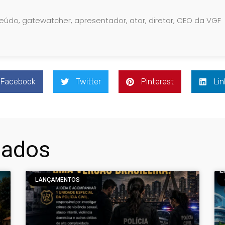
teúdo, gatewatcher, apresentador, ator, diretor, CEO da VGF
Facebook
Twitter
Pinterest
Lin
nados
LANÇAMENTOS