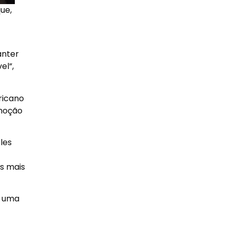
ue,
anter
el”,
ricano
emoção
les
s mais
m uma