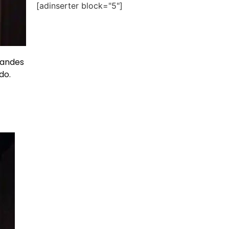
[adinserter block="5"]
randes
do.