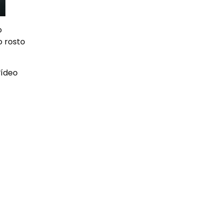
o
o rosto
vídeo