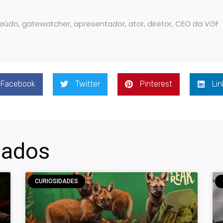
teúdo, gatewatcher, apresentador, ator, diretor, CEO da VGF
Facebook
Twitter
Pinterest
Lin
nados
CURIOSIDADES