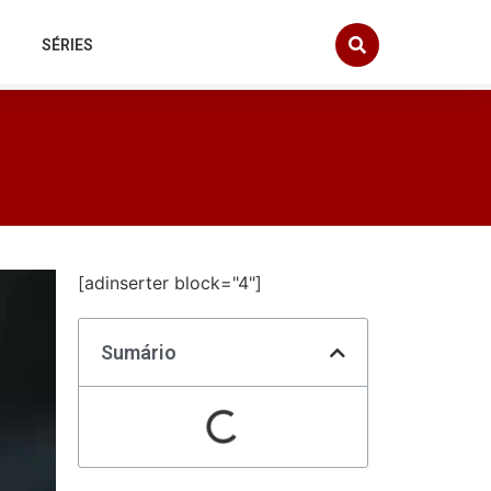
SÉRIES
[adinserter block="4"]
Sumário