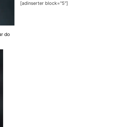
[adinserter block="5"]
ar do