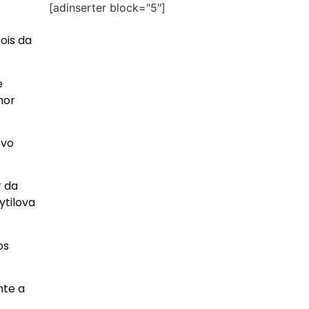
[adinserter block="5"]
ois da
e
hor
ovo
r da
ytilova
os
nte a