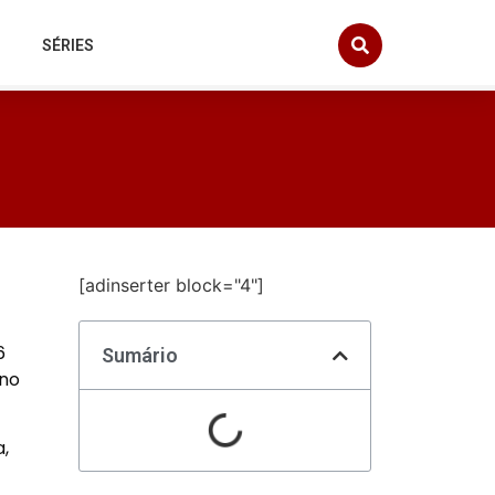
SÉRIES
[adinserter block="4"]
6
Sumário
 no
,