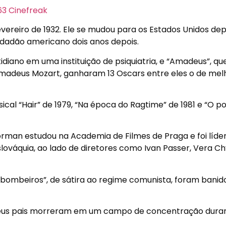
ereiro de 1932. Ele se mudou para os Estados Unidos dep
idadão americano dois anos depois.
diano em uma instituição de psiquiatria, e “Amadeus”, qu
madeus Mozart, ganharam 13 Oscars entre eles o de mel
cal “Hair” de 1979, “Na época do Ragtime” de 1981 e “O p
rman estudou na Academia de Filmes de Praga e foi líde
váquia, ao lado de diretores como Ivan Passer, Vera Ch
os bombeiros”, de sátira ao regime comunista, foram banid
eus pais morreram em um campo de concentração dura