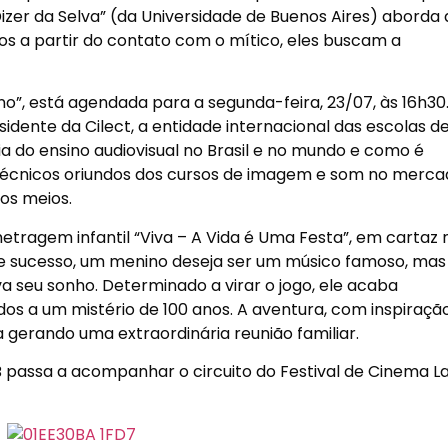
Dizer da Selva” (da Universidade de Buenos Aires) aborda 
s a partir do contato com o mítico, eles buscam a
ino”, está agendada para a segunda-feira, 23/07, às 16h30.
idente da Cilect, a entidade internacional das escolas d
a do ensino audiovisual no Brasil e no mundo e como é
e técnicos oriundos dos cursos de imagem e som no merc
ros meios.
etragem infantil “Viva – A Vida é Uma Festa”, em cartaz 
de sucesso, um menino deseja ser um músico famoso, mas
a seu sonho. Determinado a virar o jogo, ele acaba
os a um mistério de 100 anos. A aventura, com inspiraçã
 gerando uma extraordinária reunião familiar.
 passa a acompanhar o circuito do Festival de Cinema La