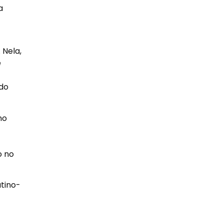
a
 Nela,
e
ado
no
o no
tino-