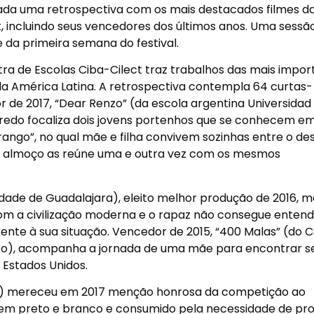
ntada uma retrospectiva com os mais destacados filmes d
, incluindo seus vencedores dos últimos anos. Uma sessã
 da primeira semana do festival.
tra de Escolas Ciba-Cilect traz trabalhos das mais impor
l da América Latina. A retrospectiva contempla 64 curtas-
de 2017, “Dear Renzo” (da escola argentina Universidad 
 enredo focaliza dois jovens portenhos que se conhecem e
ango”, no qual mãe e filha convivem sozinhas entre o de
eu almoço as reúne uma e outra vez com os mesmos
idade de Guadalajara), eleito melhor produção de 2016, m
com a civilização moderna e o rapaz não consegue enten
rente à sua situação. Vencedor de 2015, “400 Malas” (do 
o), acompanha a jornada de uma mãe para encontrar seu
 Estados Unidos.
ine) mereceu em 2017 menção honrosa da competição ao
preto e branco e consumido pela necessidade de pro