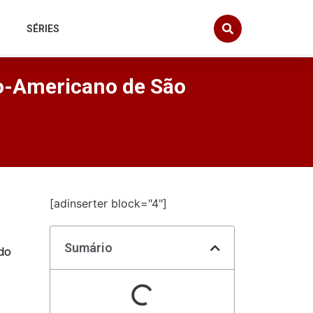
SÉRIES
no-Americano de São
[adinserter block="4"]
Sumário
do