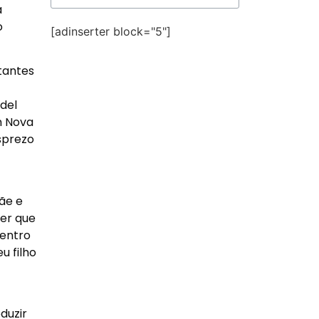
a
o
[adinserter block="5"]
tantes
del
m Nova
sprezo
ãe e
der que
Centro
 filho
duzir