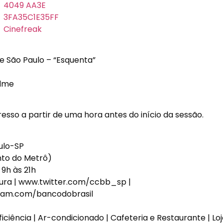
e São Paulo – “Esquenta”
ilme
resso a partir de uma hora antes do início da sessão.
ulo-SP
nto do Metrô)
 9h às 21h
ra | www.twitter.com/ccbb_sp |
ram.com/bancodobrasil
ciência | Ar-condicionado | Cafeteria e Restaurante | Lo