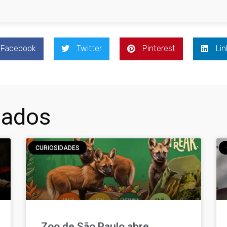
Facebook
Twitter
Pinterest
Lin
nados
CURIOSIDADES
Zoo de São Paulo abre