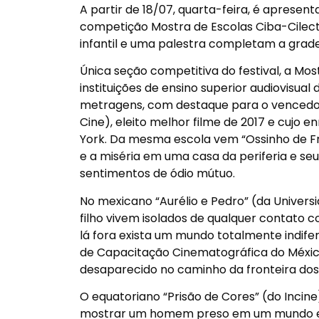
A partir de 18/07, quarta-feira, é aprese
competição Mostra de Escolas Ciba-Cilect
infantil e uma palestra completam a grade
Única seção competitiva do festival, a Mos
instituições de ensino superior audiovisua
metragens, com destaque para o vencedor 
Cine), eleito melhor filme de 2017 e cujo
York. Da mesma escola vem “Ossinho de Fr
e a miséria em uma casa da periferia e s
sentimentos de ódio mútuo.
No mexicano “Aurélio e Pedro” (da Univers
filho vivem isolados de qualquer contato 
lá fora exista um mundo totalmente indife
de Capacitação Cinematográfica do Méxic
desaparecido no caminho da fronteira dos
O equatoriano “Prisão de Cores” (do Inc
mostrar um homem preso em um mundo em 