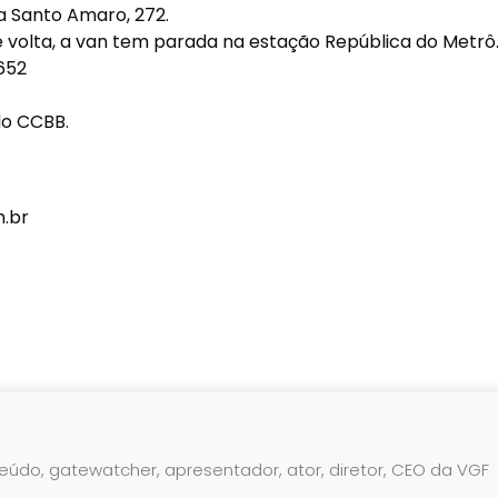
a Santo Amaro, 272.
de volta, a van tem parada na estação República do Metrô
652
 do CCBB.
m.br
teúdo, gatewatcher, apresentador, ator, diretor, CEO da VGF