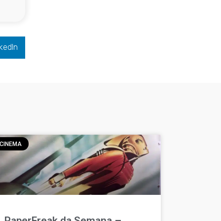
kedIn
CINEMA
PaperFreak da Semana –