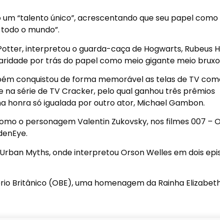
 um “talento único”, acrescentando que seu papel como
m todo o mundo”.
Potter, interpretou o guarda-caça de Hogwarts, Rubeus H
laridade por trás do papel como meio gigante meio bruxo
ém conquistou de forma memorável as telas de TV com
ne na série de TV Cracker, pelo qual ganhou três prêmios
a honra só igualada por outro ator, Michael Gambon.
omo o personagem Valentin Zukovsky, nos filmes 007 – 
denEye.
 Urban Myths, onde interpretou Orson Welles em dois epis
io Britânico (OBE), uma homenagem da Rainha Elizabeth 