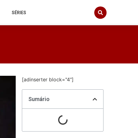
SÉRIES
[adinserter block="4"]
Sumário