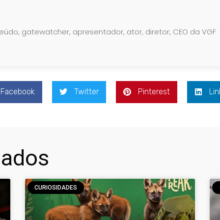
teúdo, gatewatcher, apresentador, ator, diretor, CEO da VGF
Facebook
Twitter
Pinterest
Lin
nados
CURIOSIDADES