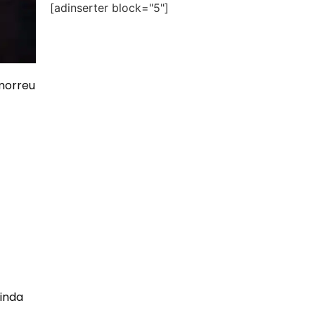
[adinserter block="5"]
 morreu
inda