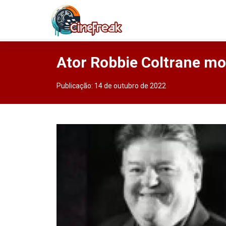
Ator Robbie Coltrane mo
Publicação:
14 de outubro de 2022