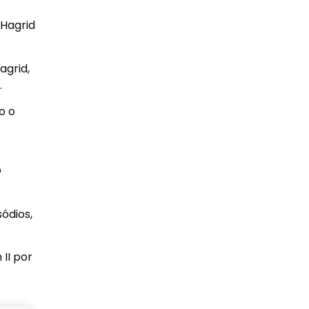
 Hagrid
agrid,
.
o o
O
ódios,
II por