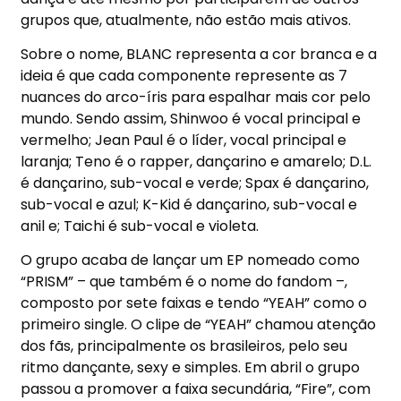
grupos que, atualmente, não estão mais ativos.
Sobre o nome, BLANC representa a cor branca e a
ideia é que cada componente represente as 7
nuances do arco-íris para espalhar mais cor pelo
mundo. Sendo assim, Shinwoo é vocal principal e
vermelho; Jean Paul é o líder, vocal principal e
laranja; Teno é o rapper, dançarino e amarelo; D.L.
é dançarino, sub-vocal e verde; Spax é dançarino,
sub-vocal e azul; K-Kid é dançarino, sub-vocal e
anil e; Taichi é sub-vocal e violeta.
O grupo acaba de lançar um EP nomeado como
“PRISM” – que também é o nome do fandom –,
composto por sete faixas e tendo “YEAH” como o
primeiro single. O clipe de “YEAH” chamou atenção
dos fãs, principalmente os brasileiros, pelo seu
ritmo dançante, sexy e simples. Em abril o grupo
passou a promover a faixa secundária, “Fire”, com