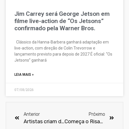
Jim Carrey será George Jetson em
filme live-action de “Os Jetsons”
confirmado pela Warner Bros.
Clássico da Hanna-Barbera ganhará adaptação em
live-action, com direção de Colin Trevorrow e
lançamento previsto para depois de 2027 É oficial: “Os
Jetsons” ganhará
LEIA MAIS »
07/08/2026
Anterior
Próximo
Artistas criam diálogo musical e cênico com primeiros filmes feministas da história
Começa o Risadaria, maior festival de humor do mundo, em SP