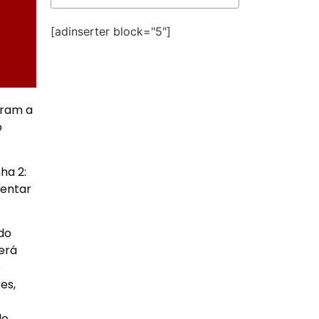
[adinserter block="5"]
aram a
o
ha 2:
tentar
do
erá
o
es,
do