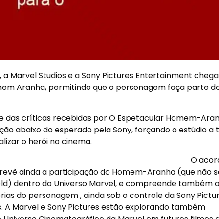
, a Marvel Studios e a Sony Pictures Entertainment cheg
omem Aranha, permitindo que o personagem faça parte d
e das críticas recebidas por O Espetacular Homem-Aran
ção abaixo do esperado pela Sony, forçando o estúdio a 
izar o herói no cinema.
O acor
 prevê ainda a participação do Homem-Aranha (que não s
ield) dentro do Universo Marvel, e compreende também 
ias do personagem , ainda sob o controle da Sony Pictur
os. A Marvel e Sony Pictures estão explorando também
 Universo Cinematográfico da Marvel em futuros filmes 