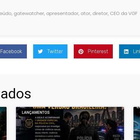
teúdo, gatewatcher, apresentador, ator, diretor, CEO da VGF
Facebook
Twitter
Pinterest
Lin
nados
LANÇAMENTOS