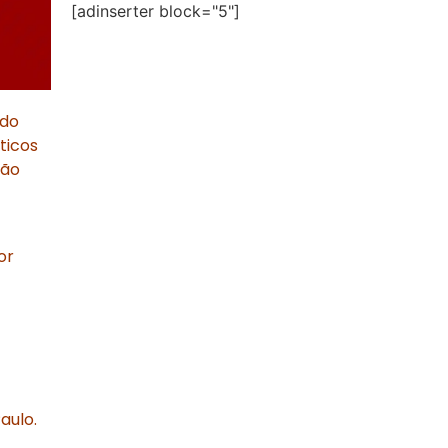
[adinserter block="5"]
 do
ticos
ção
or
aulo.