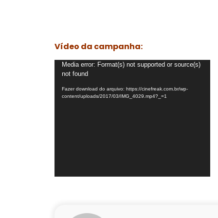
Vídeo da campanha:
Tocador
Media error: Format(s) not supported or source(s)
not found
de
vídeo
Fazer download do arquivo: https://cinefreak.com.br/wp-
content/uploads/2017/03/IMG_4029.mp4?_=1