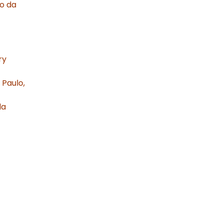
o da
ry
 Paulo,
da