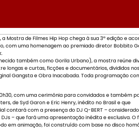
a Mostra de Filmes Hip Hop chega à sua 3ª edição e ac
aulo, com uma homenagem ao premiado diretor Bobbito Ga
.
hecido também como Gorila Urbano), a mostra reúne di
re longas e curtas, ficções e documentários, divididos no
Original Gangsta e Obra Inacabada. Toda programação co
 20h30, com uma cerimônia para convidados e também pa
ers, de Syd Garon e Eric Henry, inédito no Brasil e que
ial contará com a presença do DJ Q-BERT – considerado
DJs – que fará uma apresentação inédita e exclusiva. O f
 todo em animação, foi construído com base no disco ho