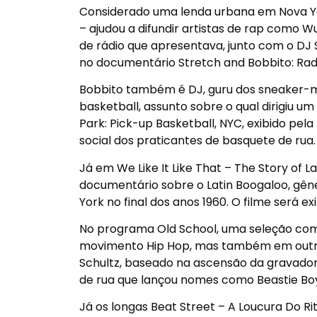
Considerado uma lenda urbana em Nova Y
– ajudou a difundir artistas de rap como W
de rádio que apresentava, junto com o DJ S
no documentário Stretch and Bobbito: Radio
Bobbito também é DJ, guru dos sneaker-ma
basketball, assunto sobre o qual dirigiu um
Park: Pick-up Basketball, NYC, exibido pela
social dos praticantes de basquete de rua.
Já em We Like It Like That – The Story of
documentário sobre o Latin Boogaloo, gêne
York no final dos anos 1960. O filme será ex
No programa Old School, uma seleção com t
movimento Hip Hop, mas também em outros u
Schultz, baseado na ascensão da gravadora
de rua que lançou nomes como Beastie Boys,
Já os longas Beat Street – A Loucura Do R