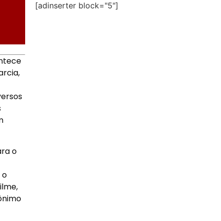
[adinserter block="5"]
ontece
rcia,
versos
s
m
ra o
 o
ilme,
mônimo