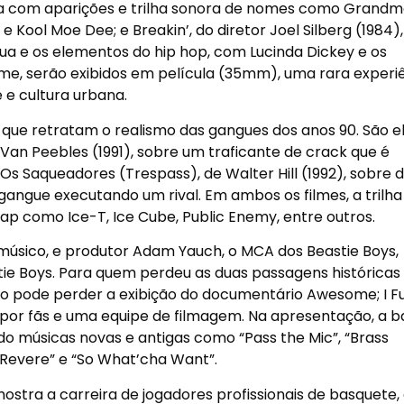
onta com aparições e trilha sonora de nomes como Grandm
e Kool Moe Dee; e Breakin’, do diretor Joel Silberg (1984)
ua e os elementos do hip hop, com Lucinda Dickey e os
e, serão exibidos em película (35mm), uma rara experi
 e cultura urbana.
 que retratam o realismo das gangues dos anos 90. São el
Van Peebles (1991), sobre um traficante de crack que é
 Os Saqueadores (Trespass), de Walter Hill (1992), sobre d
ngue executando um rival. Em ambos os filmes, a trilha
p como Ice-T, Ice Cube, Public Enemy, entre outros.
 músico, e produtor Adam Yauch, o MCA dos Beastie Boys,
tie Boys. Para quem perdeu as duas passagens históricas
ão pode perder a exibição do documentário Awesome; I Fu
to por fãs e uma equipe de filmagem. Na apresentação, a 
do músicas novas e antigas como “Pass the Mic”, “Brass
l Revere” e “So What’cha Want”.
mostra a carreira de jogadores profissionais de basquete,