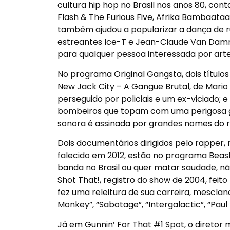
cultura hip hop no Brasil nos anos 80, c
Flash & The Furious Five, Afrika Bambaataa 
também ajudou a popularizar a dança de r
estreantes Ice-T e Jean-Claude Van Damm
para qualquer pessoa interessada por arte
No programa Original Gangsta, dois títulos
New Jack City – A Gangue Brutal, de Mario 
perseguido por policiais e um ex-viciado; e
bombeiros que topam com uma perigosa ga
sonora é assinada por grandes nomes do ra
Dois documentários dirigidos pelo rapper,
falecido em 2012, estão no programa Beas
banda no Brasil ou quer matar saudade, n
Shot That!, registro do show de 2004, fei
fez uma releitura de sua carreira, mesclan
Monkey”, “Sabotage”, “Intergalactic”, “Pau
Já em Gunnin’ For That #1 Spot, o diretor 