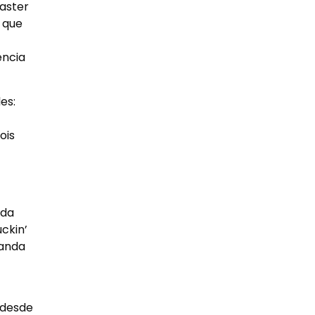
aster
, que
ência
es:
ois
 da
ckin’
banda
 desde