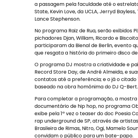
a passagem pela faculdade até o estrelat
State, Kevin Love, da UCLA, Jerryd Bayless
Lance Stephenson.
No programa Raiz de Rua, serão exibidos Pi
pichadores Djan, William, Ricardo e Bisco
participaram da Bienal de Berlin, evento q
que resgata a história do primeiro disco de
O programa DJ mostra a criatividade e pai
Record Store Day, de André Almeida, e suas
contatos até a preferência; e o já o citad
baseado na obra homônima do DJ Q-Bert.
Para completar a programação, a mostra
documentário de hip hop, no programa Obr
exibe pela 1ª vez o teaser do doc Poesia C
rap underground de SP, através de artista
Brasileira de Rimas, Nitro, Ogi, Mamelo Sou
convidam o público para um bate-papo.