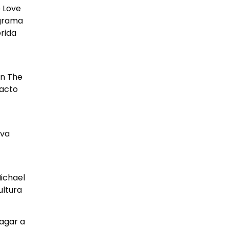
 Love
ograma
rida
In The
pacto
ova
ichael
ultura
pagar a