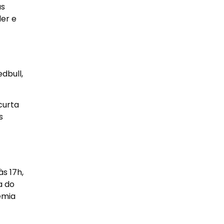
as
ler e
dbull,
curta
s
s 17h,
a do
emia