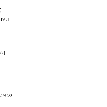
)
TAL |
G |
COM OS