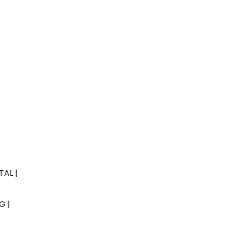
+
TAL |
G |