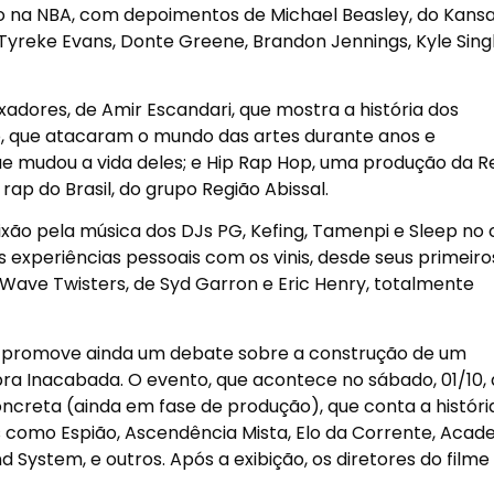
o na NBA, com depoimentos de Michael Beasley, do Kans
, Tyreke Evans, Donte Greene, Brandon Jennings, Kyle Sing
xadores, de Amir Escandari, que mostra a história dos
ito, que atacaram o mundo das artes durante anos e
ue mudou a vida deles; e Hip Rap Hop, uma produção da Re
 rap do Brasil, do grupo Região Abissal.
xão pela música dos DJs PG, Kefing, Tamenpi e Sleep no 
 experiências pessoais com os vinis, desde seus primeiro
o Wave Twisters, de Syd Garron e Eric Henry, totalmente
 promove ainda um debate sobre a construção de um
a Inacabada. O evento, que acontece no sábado, 01/10, à
oncreta (ainda em fase de produção), que conta a históri
s como Espião, Ascendência Mista, Elo da Corrente, Acad
nd System, e outros. Após a exibição, os diretores do filme