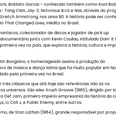
ork, Bobbito Garcia – conhecido também como Kool Bob
u- Tang Clan, Jay-Z, Notorious B.I.G e Nas, através do pr
tretch Armstrong, nos anos 90. A história pode ser confe
 That Changed Lives, inédito no Brasil.
níacos, colecionador de discos e jogador de pick up
 documentário junto com Kevin Couliau, intitulado Doin’ It 
 primeira vez no país, que explora a história, cultura e im
 Latin Boogaloo, o homenageado assina a produção do
ro de música e dança latina que foi muito popular em N
ibido pela primeira vez no Brasil.
rês clássicos que até hoje são referências não só no
niversos. São eles: Krush Groove (1985), dirigido por M
 Def Jam, primeiro império empresarial da história da c
 LL Coll J, e Public Enemy, entre outros.
itmo, de Stan Lathan (1984), grande responsável por pro