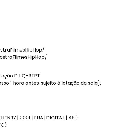
straFilmesHipHop/
ostraFilmesHipHop/
ntação DJ Q-BERT
so 1 hora antes, sujeito à lotação da sala).
NRY | 2001 | EUA| DIGITAL | 46′)
VO)