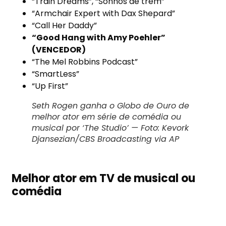
“Train Dreams”, “Sonhos de trem”
“Armchair Expert with Dax Shepard”
“Call Her Daddy”
“Good Hang with Amy Poehler”
(VENCEDOR)
“The Mel Robbins Podcast”
“SmartLess”
“Up First”
Seth Rogen ganha o Globo de Ouro de
melhor ator em série de comédia ou
musical por ‘The Studio’ — Foto: Kevork
Djansezian/CBS Broadcasting via AP
Melhor ator em TV de musical ou
comédia