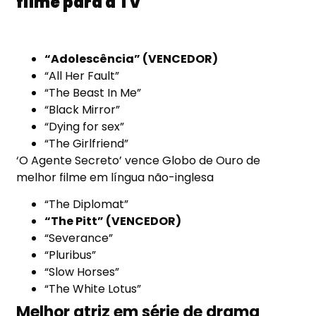
filme para a TV
“Adolescência” (VENCEDOR)
“All Her Fault”
“The Beast In Me”
“Black Mirror”
“Dying for sex”
“The Girlfriend”
‘O Agente Secreto’ vence Globo de Ouro de
melhor filme em língua não-inglesa
“The Diplomat”
“The Pitt” (VENCEDOR)
“Severance”
“Pluribus”
“Slow Horses”
“The White Lotus”
Melhor atriz em série de drama