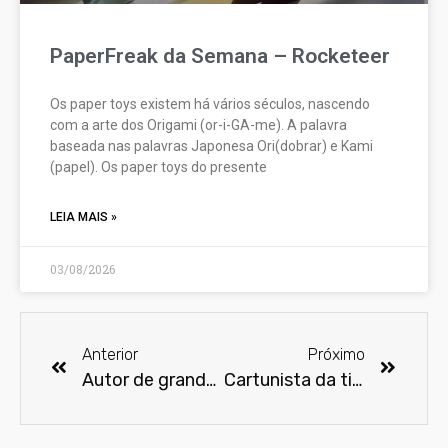
PaperFreak da Semana – Rocketeer
Os paper toys existem há vários séculos, nascendo
com a arte dos Origami (or-i-GA-me). A palavra
baseada nas palavras Japonesa Ori(dobrar) e Kami
(papel). Os paper toys do presente
LEIA MAIS »
03/08/2026
Anterior
Próximo
Autor de grandes novelas Manoel Carlos morre aos 92 anos no Rio
Cartunista da tirinha Dilbert, Scott Adams morreu aos 68 anos