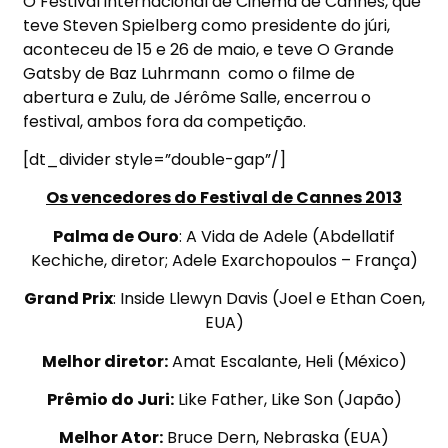
O Festival internacional de Cinema de Cannes, que
teve Steven Spielberg como presidente do júri,
aconteceu de 15 e 26 de maio, e teve O Grande
Gatsby de Baz Luhrmann
como o filme de
abertura e Zulu, de Jérôme Salle, encerrou o
festival, ambos fora da competição.
[dt_divider style=”double-gap”/]
Os vencedores do Festival de Cannes 2013
Palma de Ouro
: A Vida de Adele (Abdellatif
Kechiche, diretor; Adele Exarchopoulos – França)
Grand Prix
: Inside Llewyn Davis (Joel e Ethan Coen,
EUA)
Melhor diretor:
Amat Escalante, Heli (México)
Prêmio do Juri:
Like Father, Like Son (Japão)
Melhor Ator:
Bruce Dern, Nebraska (EUA)