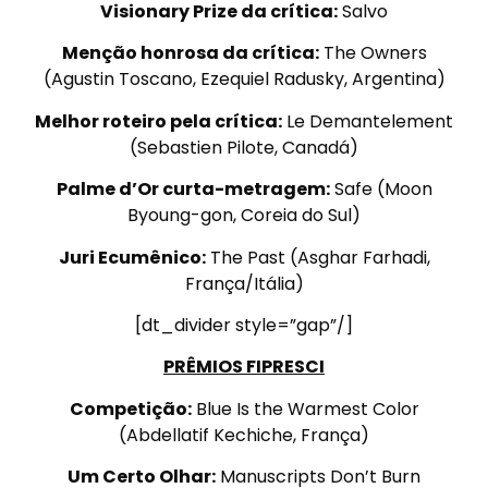
Visionary Prize da crítica:
Salvo
Menção honrosa da crítica:
The Owners
(Agustin Toscano, Ezequiel Radusky, Argentina)
Melhor roteiro pela crítica:
Le Demantelement
(Sebastien Pilote, Canadá)
Palme d’Or curta-metragem:
Safe (Moon
Byoung-gon, Coreia do Sul)
Juri Ecumênico:
The Past (Asghar Farhadi,
França/Itália)
[dt_divider style=”gap”/]
PRÊMIOS FIPRESCI
Competição:
Blue Is the Warmest Color
(Abdellatif Kechiche, França)
Um Certo Olhar:
Manuscripts Don’t Burn