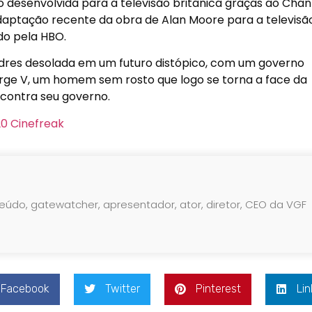
desenvolvida para a televisão britânica graças ao Chan
adaptação recente da obra de Alan Moore para a televisã
do pela HBO.
ndres desolada em um futuro distópico, com um governo
 surge V, um homem sem rosto que logo se torna a face da
 contra seu governo.
teúdo, gatewatcher, apresentador, ator, diretor, CEO da VGF
Facebook
Twitter
Pinterest
Lin