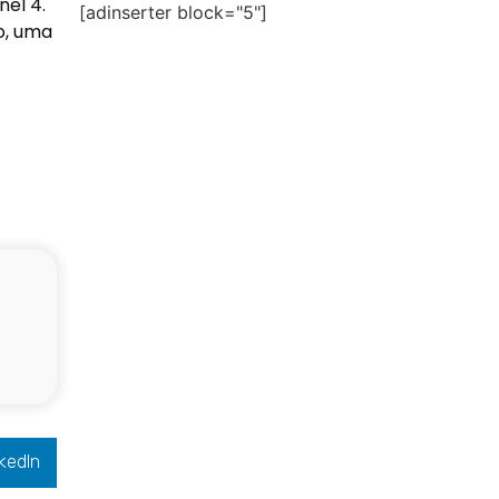
nel 4.
[adinserter block="5"]
o, uma
kedIn