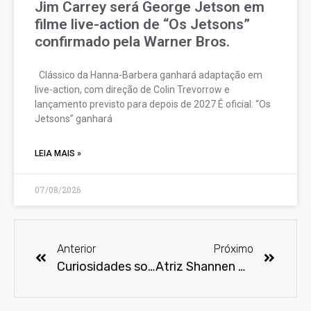
Jim Carrey será George Jetson em
filme live-action de “Os Jetsons”
confirmado pela Warner Bros.
Clássico da Hanna-Barbera ganhará adaptação em
live-action, com direção de Colin Trevorrow e
lançamento previsto para depois de 2027 É oficial: “Os
Jetsons” ganhará
LEIA MAIS »
07/08/2026
Anterior
Próximo
Curiosidades sobre o filme E.T. O Extraterreste
Atriz Shannen Doherty, estrela de ‘Barrados no baile’, morre aos 53 anos