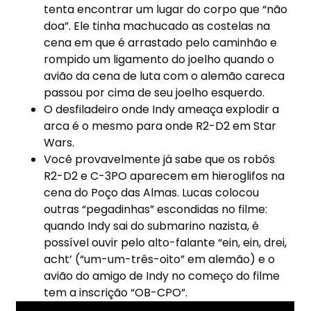
tenta encontrar um lugar do corpo que “não
doa”. Ele tinha machucado as costelas na
cena em que é arrastado pelo caminhão e
rompido um ligamento do joelho quando o
avião da cena de luta com o alemão careca
passou por cima de seu joelho esquerdo.
O desfiladeiro onde Indy ameaça explodir a
arca é o mesmo para onde R2-D2 em Star
Wars.
Você provavelmente já sabe que os robôs
R2-D2 e C-3PO aparecem em hieroglifos na
cena do Poço das Almas. Lucas colocou
outras “pegadinhas” escondidas no filme:
quando Indy sai do submarino nazista, é
possível ouvir pelo alto-falante “ein, ein, drei,
acht’ (“um-um-três-oito” em alemão) e o
avião do amigo de Indy no começo do filme
tem a inscrição “OB-CPO”.