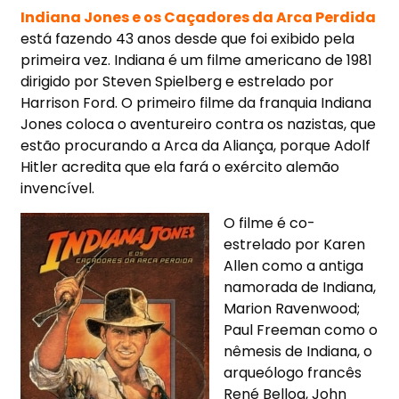
Indiana Jones e os Caçadores da Arca Perdida
está fazendo 43 anos desde que foi exibido pela
primeira vez. Indiana é um filme americano de 1981
dirigido por Steven Spielberg e estrelado por
Harrison Ford. O primeiro filme da franquia Indiana
Jones coloca o aventureiro contra os nazistas, que
estão procurando a Arca da Aliança, porque Adolf
Hitler acredita que ela fará o exército alemão
invencível.
O filme é co-
estrelado por Karen
Allen como a antiga
namorada de Indiana,
Marion Ravenwood;
Paul Freeman como o
nêmesis de Indiana, o
arqueólogo francês
René Belloq, John