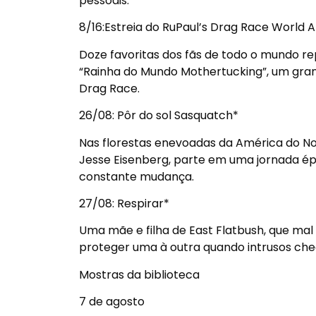
pessoais.
8/16
:Estreia do RuPaul’s Drag Race World Al
Doze favoritas dos fãs de todo o mundo r
“Rainha do Mundo Mothertucking”, um gra
Drag Race.
26/08:
Pôr do sol Sasquatch*
Nas florestas enevoadas da América do Nor
Jesse Eisenberg, parte em uma jornada é
constante mudança.
27/08
: Respirar*
Uma mãe e filha de East Flatbush, que ma
proteger uma à outra quando intrusos ch
Mostras da biblioteca
7 de agosto