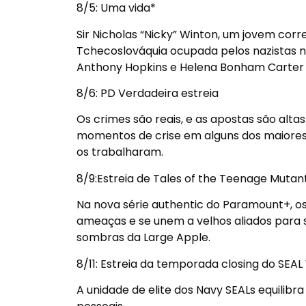
8/5
: Uma vida*
Sir Nicholas “Nicky” Winton, um jovem corr
Tchecoslováquia ocupada pelos nazistas 
Anthony Hopkins e Helena Bonham Carter e
8/6
: PD Verdadeira estreia
Os crimes são reais, e as apostas são alta
momentos de crise em alguns dos maiores 
os trabalharam.
8/9
:Estreia de Tales of the Teenage Mutant
Na nova série authentic do Paramount+, os
ameaças e se unem a velhos aliados para s
sombras da Large Apple.
8/11
: Estreia da temporada closing do SEA
A unidade de elite dos Navy SEALs equilibr