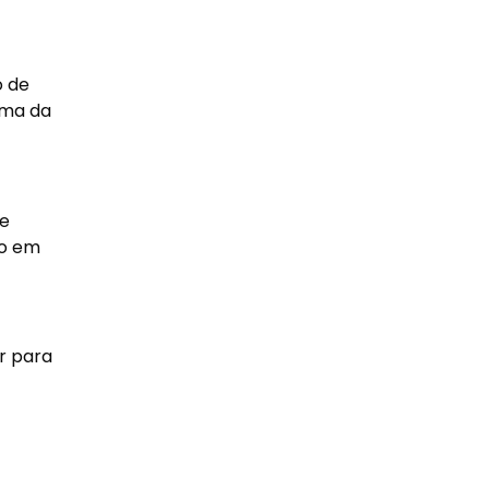
o de
ama da
 e
do em
r para