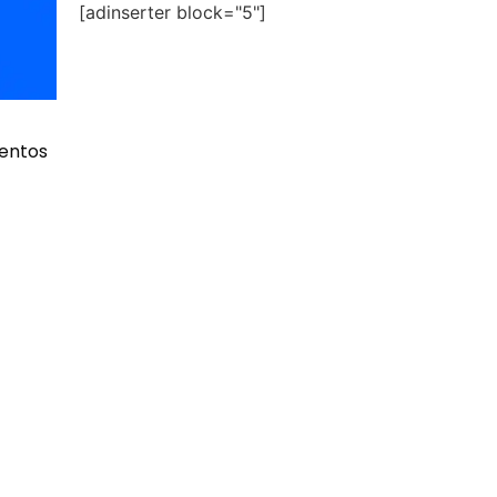
[adinserter block="5"]
mentos