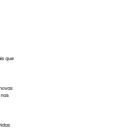
is que
 novas
 nas
vidas