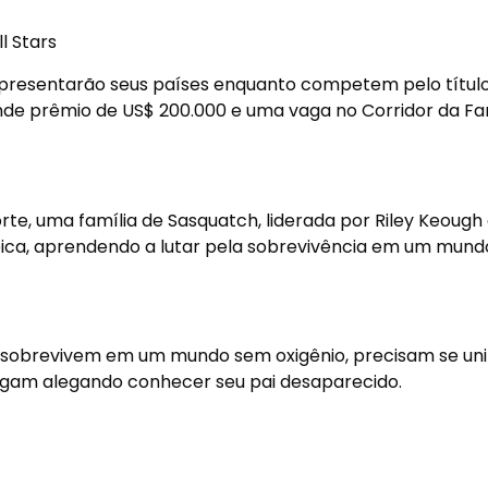
l Stars
epresentarão seus países enquanto competem pelo títul
nde prêmio de US$ 200.000 e uma vaga no Corridor da F
te, uma família de Sasquatch, liderada por Riley Keough
pica, aprendendo a lutar pela sobrevivência em um mun
l sobrevivem em um mundo sem oxigênio, precisam se uni
egam alegando conhecer seu pai desaparecido.