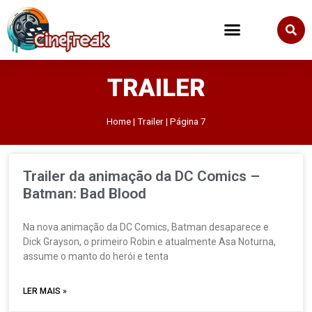
TRAILER
Home
|
Trailer
|
Página 7
Trailer da animação da DC Comics –
Batman: Bad Blood
Na nova animação da DC Comics, Batman desaparece e
Dick Grayson, o primeiro Robin e atualmente Asa Noturna,
assume o manto do herói e tenta
LER MAIS »