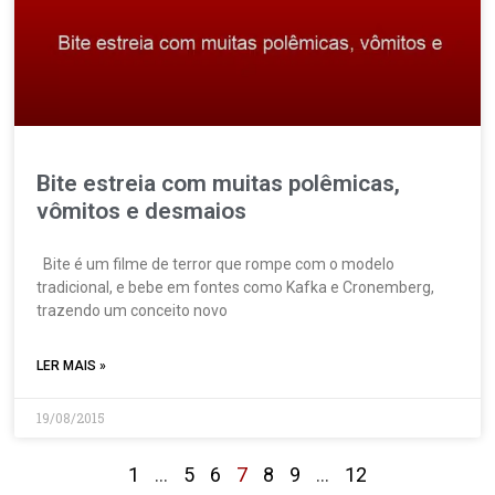
Bite estreia com muitas polêmicas,
vômitos e desmaios
Bite é um filme de terror que rompe com o modelo
tradicional, e bebe em fontes como Kafka e Cronemberg,
trazendo um conceito novo
LER MAIS »
19/08/2015
1
…
5
6
7
8
9
…
12