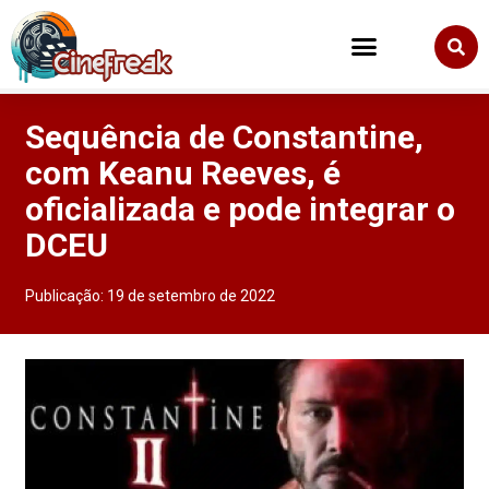
Sequência de Constantine,
com Keanu Reeves, é
oficializada e pode integrar o
DCEU
Publicação:
19 de setembro de 2022