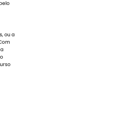
pelo
, ou a
 Com
ta
no
curso