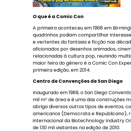
O que é a Comic Con
A primeira aconteceu em 1968 em Birmingh
quadrinhos podiam compartilhar interesse
e vertentes da fantasia e ficção nas déc
aficionados por desenhos animados, cinema,
relacionadas à cultura pop, reunindo mult
maior feira do gênero é a Comic Con Exper
primeira edição, em 2014.
Centro de Convenções de San Diego
Inaugurado em 1989, o San Diego Conventi
mil m² de área e é uma das construções ma
abriga diversos outros tipos de eventos, c
americanos (Democrata e Republicano), re
internacional da Biotechnology Industry O
de 130 mil visitantes na edição de 2010.