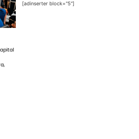
[adinserter block="5"]
apital
a,