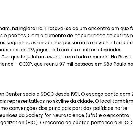
am, na Inglaterra. Tratava-se de um encontro em que f
s e paixões. Com o aumento de popularidade de outras 
adas seguintes, os encontros passaram a se voltar també
 séries de TV, jogos eletrônicos e outras atividades
idões que hoje lotam eventos em todo o mundo. No Brasil,
ience – CCXP, que reuniu 97 mil pessoas em São Paulo n
on Center sedia a SDCC desde 1991. O espaço conta com 
is representativas no skyline da cidade. O local també
omo convenções dos principais partidos políticos norte-
uniões da Society for Neuroscience (SfN) e o encontro
rganization (BIO). O recorde de público pertence à SDCC: