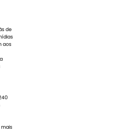
ãs de
mídias
m aos
 a
a
240
m
 mais