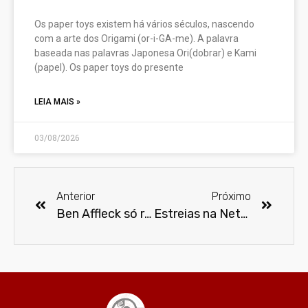
Os paper toys existem há vários séculos, nascendo
com a arte dos Origami (or-i-GA-me). A palavra
baseada nas palavras Japonesa Ori(dobrar) e Kami
(papel). Os paper toys do presente
LEIA MAIS »
03/08/2026
Anterior
Próximo
Ben Affleck só retornaria ao papel de Batman, depois do filme do Flash, se Zack Snyder estiver envolvido
Estreias na Netflix em abril de 2021