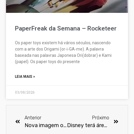
PaperFreak da Semana – Rocketeer
Os paper toys existem há vários séculos, nascendo
com a arte dos Origami (or-i-GA-me). A palavra
baseada nas palavras Japonesa Ori(dobrar) e Kami
(papel). Os paper toys do presente
LEIA MAIS »
03/08/2026
Anterior
Próximo
Nova imagem oficial do Batmóvel de Batman vs Superman
Disney terá área especial na Comic Con Experience 2014