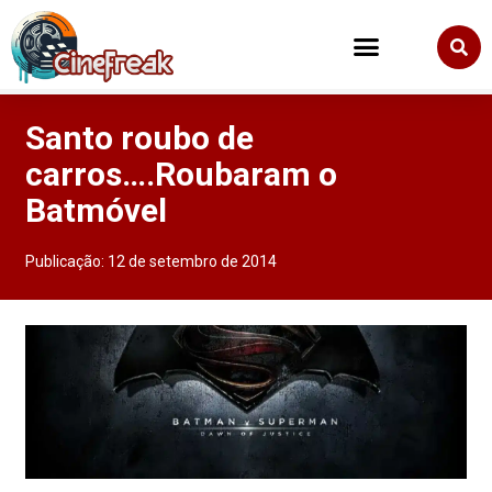
Santo roubo de
carros….Roubaram o
Batmóvel
Publicação:
12 de setembro de 2014